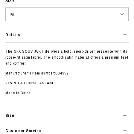
Size
Details
The GFX SOUV JCKT delivers a bold, sport-driven presence with its
loose-fit satin fabric. The smooth satin material offers a premium feel
and comfort.
Manufacturer’s item number:LD4359
97%PET-REC/3%ELASTANE
Made in China
Size
Customer Service