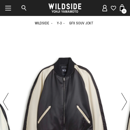
0
WILDSIDE
Y-3
GFX SOUV JCKT