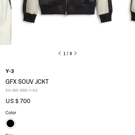
1
9
Y-3
GFX SOUV JCKT
SV-J60-990-1-03
US＄700
Color