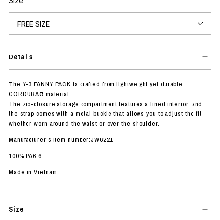
Size
Details
The Y-3 FANNY PACK is crafted from lightweight yet durable
CORDURA® material.
The zip-closure storage compartment features a lined interior, and
the strap comes with a metal buckle that allows you to adjust the fit—
whether worn around the waist or over the shoulder.
Manufacturer’s item number:JW6221
100% PA6.6
Made in Vietnam
Size