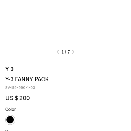
1
7
Y-3
Y-3 FANNY PACK
SV-I59-990-1-03
US＄200
Color