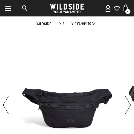
0
WILDSIDE
Y-3
Y-3 FANNY PACK