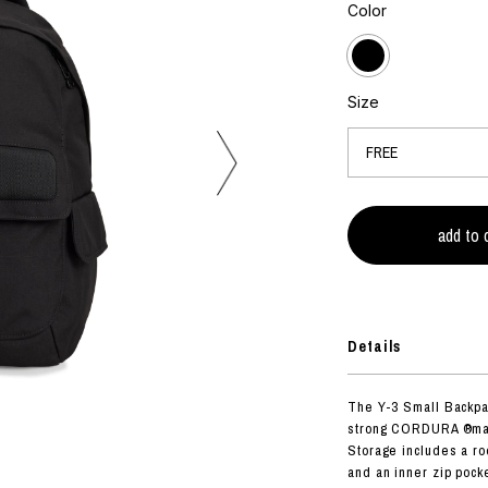
フォトグラフ
Color
ART
シルクスクリーン
ミクストメディア
オブジェ
n Featherbed
ペインティング
Size
インテリア
OKU STUDIO
ブック
xx
ビール黒ラベル
房
G&CO.
Details
BONSAI
A
The Y-3 Small Backpack
HJI YAMAMOTO
strong CORDURA ®mater
A
Storage includes a ro
and an inner zip pocke