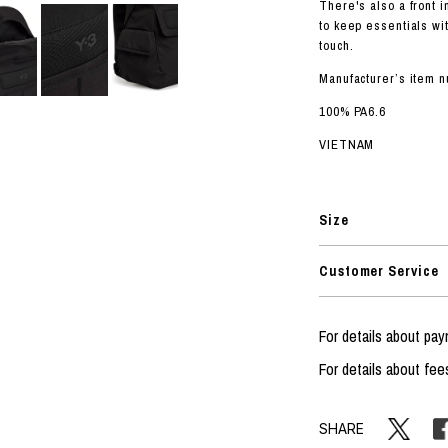
ORHOOD®
There's also a front 
to keep essentials wit
STRIES
touch.
Manufacturer’s item 
100% PA6.6
VIETNAM
Size
Customer Service
For details about pa
For details about fee
SHARE