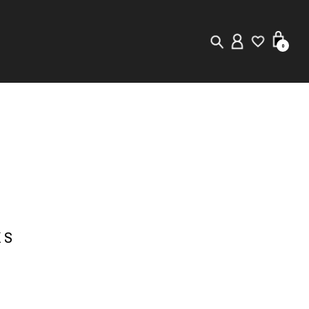
0
New in
Visuals
Store Locator
Editorial
 S