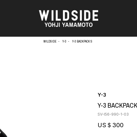
WILDSIDE
Y-3
Y-3 BACKPACK S
天野タケル
アウターウェア
Brassai
ニット
O
CA7RIEL & Paco Amoroso
シャツ
CHITO
カットソー
OOD®
五木田 智央
パンツ
Y-3
梶芽衣子
スカート
 TEXTILE
Y-3 BACKPACK
森山大道
ドレス
AME
水の江滝子
シューズ
SV-I56-990-1-03
鈴木 清順
バッグ
TAKAY
ハット
US＄300
内田すずめ
アクセサリー
AN