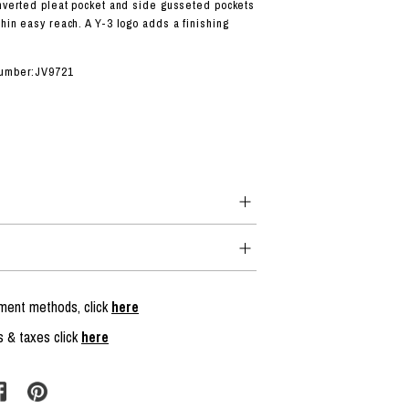
inverted pleat pocket and side gusseted pockets
hin easy reach. A Y-3 logo adds a finishing
number:JV9721
yment methods, click
here
s & taxes click
here