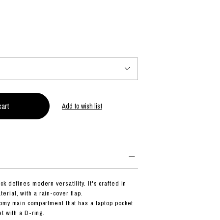
PRODUCT
Fashion
The joy of finding your own partner.
Add to wish list
Shopping Guide
Contact
会社概要
利用規約
特定商取引法に基づく表示
プライバシーポリシー
 defines modern versatility. It's crafted in
ial, with a rain-cover flap.
omy main compartment that has a laptop pocket
t with a D-ring.