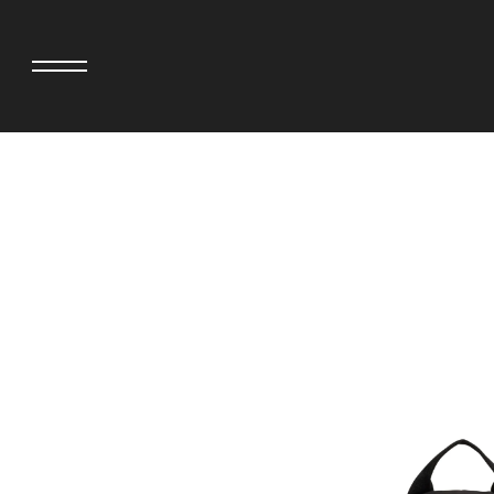
adidas originals × AVAVAV
MINEDENIM
adidas originals × Song for the Mute
MIYOSHI RUG
adidas originals × Wales Bonner
MOSS STUDI
adidas originals × Willy Chavarria
NEEDLES
AKILA
NEIGHBORH
AMBUSH
NEW ERA
ANATOMICA
NOMARHYTHM
BE@RBRICK
NORTH NO N
Black Eye Patch
OOFOS
BLUE BLUE
PHINGERIN
BROSH
pillings
CASETiFY
POGGYTHEM