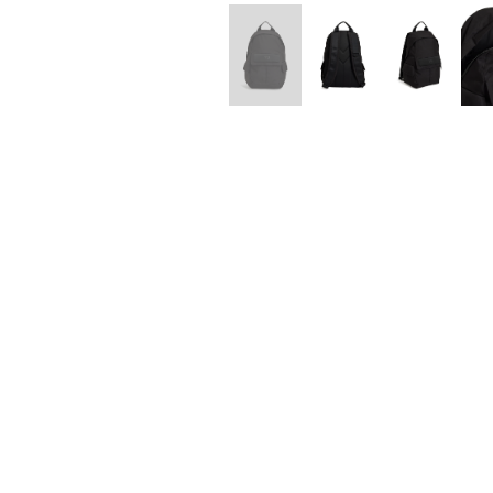
Lee Kung Man
Y-3 NEIGHB
M A S U
Y's for men
M/M (Paris)
YAMANE INDU
Manhattan Portage BLACK LABEL
YDOT
MEDICOM TOY