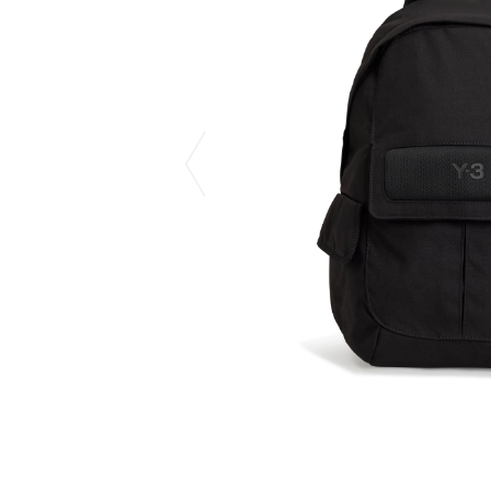
CHIVAS REGAL
PROLETA RE 
COTODAMA
PYRENEX
COW BOOKS
RequaL≡
Dear Stranger
Rocky Mountai
EYEFUNNY OBJECTS
Room No.6
F.C.Real Bristol
RYU GA GOT
GELATO PIQUE
©︎SAINT Mxxxx
God's True Cashmere
Schott
GOOPiMADE
silkmasterSB
HOLLYWOOD RANCH MARKET
SPIEWAK
Hydro Flask®
stein
HYSTERIC GLAMOUR
SUICOKE
IRACEMA
サッポロ生
IZUMONSTER
鈴木盛久工
一澤信三郎帆布
THE H.W.DO
KANGOL
TRADMAN’S 
KidSuper
WACKO MARI
Kié Einzelgänger
Waterfront
KNIT GANG COUNCIL
WILDSIDE YO
Landscape Products
WIND AND SE
LASTMAN
Y-3