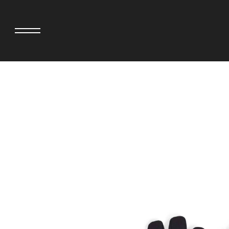
adidas originals × AVAVAV
MINEDENIM
adidas originals × Song for the Mute
MIYOSHI RUG
adidas originals × Wales Bonner
MOSS STUDI
adidas originals × Willy Chavarria
NEEDLES
AKILA
NEIGHBORH
AMBUSH
NEW ERA
ANATOMICA
NOMARHYTHM
BE@RBRICK
NORTH NO N
Black Eye Patch
OOFOS
BLUE BLUE
PHINGERIN
BROSH
pillings
CASETiFY
POGGYTHEM