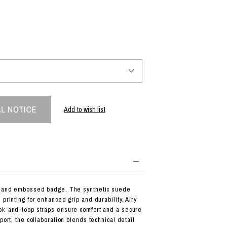
PRODUCT
Fashion
The joy of finding your own partner.
Add to wish list
Shopping Guide
Contact
会社概要
利用規約
特定商取引法に基づく表示
プライバシーポリシー
it and embossed badge. The synthetic suede
 printing for enhanced grip and durability. Airy
ok-and-loop straps ensure comfort and a secure
sport, the collaboration blends technical detail