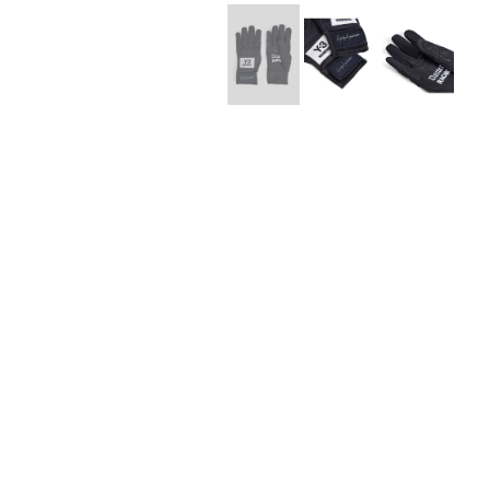
Lee Kung Man
Y-3 NEIGHB
M A S U
Y's for men
M/M (Paris)
YAMANE INDU
Manhattan Portage BLACK LABEL
YDOT
MEDICOM TOY