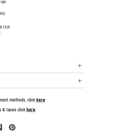
sign.
052
ESTER
E
yment methods, click
here
s & taxes click
here