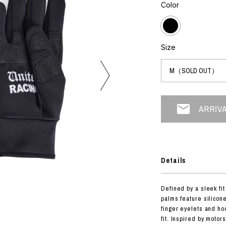
フォトグラフ
Color
ART
シルクスクリーン
ミクストメディア
オブジェ
n Featherbed
ペインティング
Size
インテリア
OKU STUDIO
ブック
xx
ビール黒ラベル
房
G&CO.
Details
BONSAI
A
Defined by a sleek f
HJI YAMAMOTO
palms feature silicone
A
finger eyelets and ho
fit. Inspired by motor