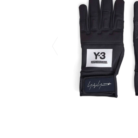
CHIVAS REGAL
PROLETA RE 
COTODAMA
PYRENEX
COW BOOKS
RequaL≡
Dear Stranger
Rocky Mountai
EYEFUNNY OBJECTS
Room No.6
F.C.Real Bristol
RYU GA GOT
GELATO PIQUE
©︎SAINT Mxxxx
God's True Cashmere
Schott
GOOPiMADE
silkmasterSB
HOLLYWOOD RANCH MARKET
SPIEWAK
Hydro Flask®
stein
HYSTERIC GLAMOUR
SUICOKE
IRACEMA
サッポロ生
IZUMONSTER
鈴木盛久工
一澤信三郎帆布
THE H.W.DO
KANGOL
TRADMAN’S 
KidSuper
WACKO MARI
Kié Einzelgänger
Waterfront
KNIT GANG COUNCIL
WILDSIDE YO
Landscape Products
WIND AND SE
LASTMAN
Y-3