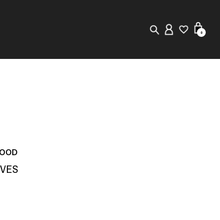
0
New in
Visuals
Store Locator
Editorial
HOOD
OVES