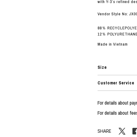
ORHOOD®
with Y-3’s refined de
STRIES
Vendor Style No: JX0
88％ RECYCLEPOLY
12％ POLYURETHAN
Made in Vietnam
Size
Customer Service
For details about pa
For details about fee
SHARE