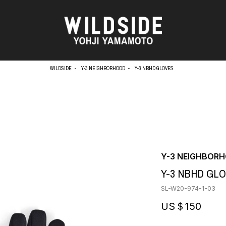
WILDSIDE
Y-3 NEIGHBORHOOD
Y-3 NBHD GLOVES
天野タケル
アウターウェア
Brassai
ニット
O
CA7RIEL & Paco Amoroso
シャツ
CHITO
カットソー
OOD®
五木田 智央
パンツ
Y-3 NEIGHBOR
梶芽衣子
スカート
 TEXTILE
Y-3 NBHD GL
森山大道
ドレス
AME
水の江滝子
シューズ
SL-W20-974-1-03
鈴木 清順
バッグ
TAKAY
ハット
US＄150
内田すずめ
アクセサリー
AN