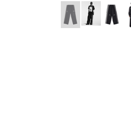
Lee Kung Man
Y-3 NEIGHB
M A S U
Y's for men
M/M (Paris)
YAMANE INDU
Manhattan Portage BLACK LABEL
YDOT
MEDICOM TOY