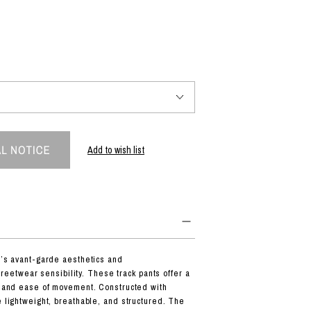
PRODUCT
Fashion
The joy of finding your own partner.
Add to wish list
Shopping Guide
Contact
会社概要
利用規約
特定商取引法に基づく表示
プライバシーポリシー
-3’s avant-garde aesthetics and
twear sensibility. These track pants offer a
rt and ease of movement. Constructed with
e lightweight, breathable, and structured. The