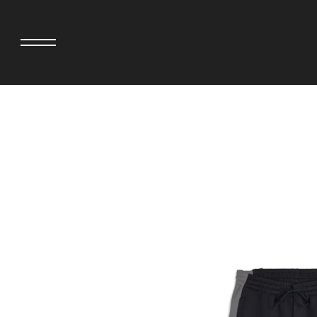
adidas originals × AVAVAV
MINEDENIM
adidas originals × Song for the Mute
MIYOSHI RUG
adidas originals × Wales Bonner
MOSS STUDI
adidas originals × Willy Chavarria
NEEDLES
AKILA
NEIGHBORH
AMBUSH
NEW ERA
ANATOMICA
NOMARHYTHM
BE@RBRICK
NORTH NO N
Black Eye Patch
OOFOS
BLUE BLUE
PHINGERIN
BROSH
pillings
CASETiFY
POGGYTHEM