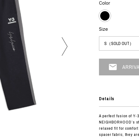
フォトグラフ
Color
ART
シルクスクリーン
ミクストメディア
オブジェ
n Featherbed
ペインティング
Size
インテリア
OKU STUDIO
ブック
xx
ビール黒ラベル
房
G&CO.
Details
BONSAI
A
A perfect fusion of Y
HJI YAMAMOTO
NEIGHBORHOOD’s stree
A
relaxed fit for comfo
spacer fabric, they ar