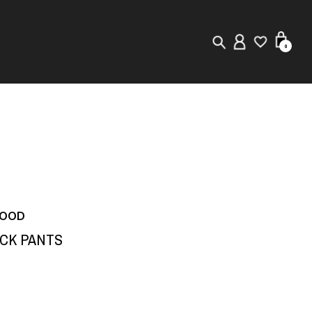
0
New in
Visuals
Store Locator
Editorial
HOOD
ACK PANTS