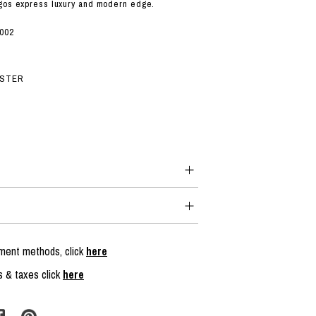
ogos express luxury and modern edge.
7002
ESTER
yment methods, click
here
s & taxes click
here