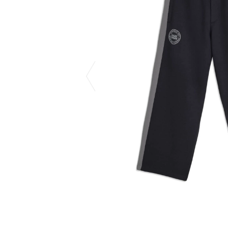
CHIVAS REGAL
PROLETA RE 
COTODAMA
PYRENEX
COW BOOKS
RequaL≡
Dear Stranger
Rocky Mountai
EYEFUNNY OBJECTS
Room No.6
F.C.Real Bristol
RYU GA GOT
GELATO PIQUE
©︎SAINT Mxxxx
God's True Cashmere
Schott
GOOPiMADE
silkmasterSB
HOLLYWOOD RANCH MARKET
SPIEWAK
Hydro Flask®
stein
HYSTERIC GLAMOUR
SUICOKE
IRACEMA
サッポロ生
IZUMONSTER
鈴木盛久工
一澤信三郎帆布
THE H.W.DO
KANGOL
TRADMAN’S 
KidSuper
WACKO MARI
Kié Einzelgänger
Waterfront
KNIT GANG COUNCIL
WILDSIDE YO
Landscape Products
WIND AND SE
LASTMAN
Y-3