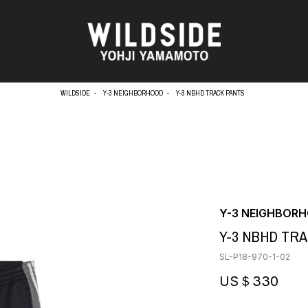
WILDSIDE
Y-3 NEIGHBORHOOD
Y-3 NBHD TRACK PANTS
天野タケル
アウターウェア
Brassai
ニット
O
CA7RIEL & Paco Amoroso
シャツ
CHITO
カットソー
OOD®
五木田 智央
パンツ
Y-3 NEIGHBOR
梶芽衣子
スカート
 TEXTILE
Y-3 NBHD TR
森山大道
ドレス
AME
水の江滝子
シューズ
SL-P18-970-1-02
鈴木 清順
バッグ
TAKAY
ハット
US＄330
内田すずめ
アクセサリー
AN