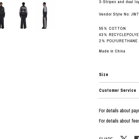
ORHOOD®
3-Stripes and dual l
STRIES
Vendor Style No: JW
55％ COTTON
43％ RECYCLEPOLY
2％ POLYURETHANE
Made in China
Size
Customer Service
For details about pa
For details about fee