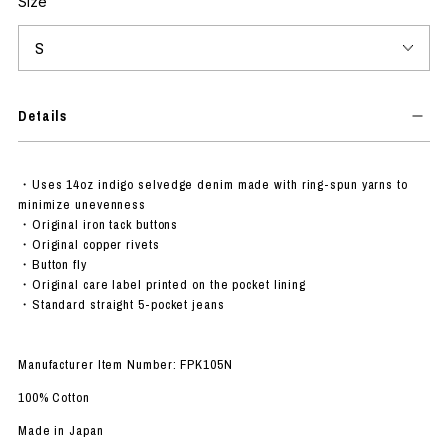
Size
Details
・Uses 14oz indigo selvedge denim made with ring-spun yarns to
minimize unevenness
・Original iron tack buttons
・Original copper rivets
・Button fly
・Original care label printed on the pocket lining
・Standard straight 5-pocket jeans
Manufacturer Item Number: FPK105N
100% Cotton
Made in Japan