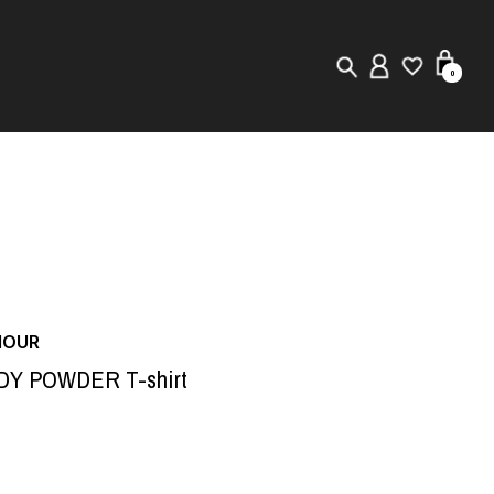
0
New in
Visuals
Store Locator
Editorial
MOUR
Y POWDER T-shirt