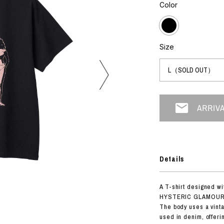
フォトグラフ
Color
ART
シルクスクリーン
ミクストメディア
オブジェ
n Featherbed
ペインティング
Size
インテリア
OKU STUDIO
ブック
xx
ビール黒ラベル
房
G&CO.
Details
BONSAI
A
A T-shirt designed wi
HJI YAMAMOTO
HYSTERIC GLAMOUR 
A
The body uses a vinta
used in denim, offerin