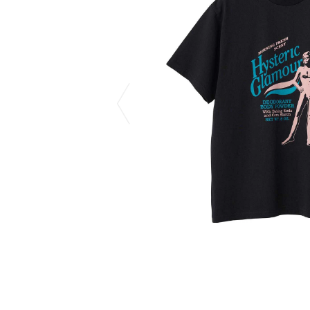
CHIVAS REGAL
PROLETA RE 
COTODAMA
PYRENEX
COW BOOKS
RequaL≡
Dear Stranger
Rocky Mountai
EYEFUNNY OBJECTS
Room No.6
F.C.Real Bristol
RYU GA GOT
GELATO PIQUE
©︎SAINT Mxxxx
God's True Cashmere
Schott
GOOPiMADE
silkmasterSB
HOLLYWOOD RANCH MARKET
SPIEWAK
Hydro Flask®
stein
HYSTERIC GLAMOUR
SUICOKE
IRACEMA
サッポロ生
IZUMONSTER
鈴木盛久工
一澤信三郎帆布
THE H.W.DO
KANGOL
TRADMAN’S 
KidSuper
WACKO MARI
Kié Einzelgänger
Waterfront
KNIT GANG COUNCIL
WILDSIDE YO
Landscape Products
WIND AND SE
LASTMAN
Y-3