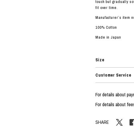
ORHOOD®
touch but gradually so
fit over time.
STRIES
Manufacturer’s item
100% Cotton
Made in Japan
Size
Customer Service
For details about pa
For details about fee
SHARE