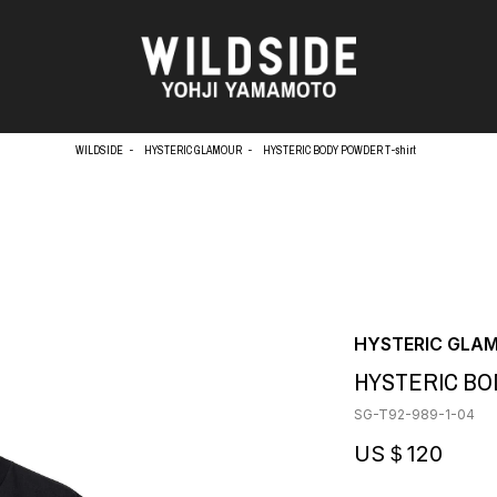
WILDSIDE
HYSTERIC GLAMOUR
HYSTERIC BODY POWDER T-shirt
天野タケル
アウターウェア
Brassai
ニット
O
CA7RIEL & Paco Amoroso
シャツ
CHITO
カットソー
OOD®
五木田 智央
パンツ
HYSTERIC GLA
梶芽衣子
スカート
 TEXTILE
HYSTERIC BOD
森山大道
ドレス
AME
水の江滝子
シューズ
SG-T92-989-1-04
鈴木 清順
バッグ
TAKAY
ハット
US＄120
内田すずめ
アクセサリー
AN