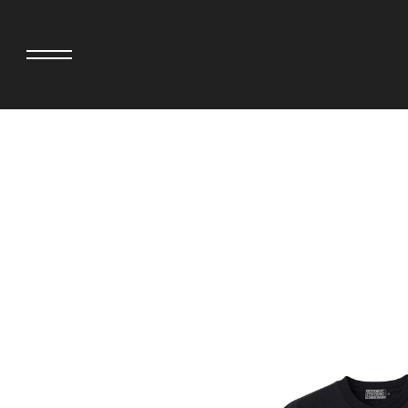
adidas originals × AVAVAV
MINEDENIM
adidas originals × Song for the Mute
MIYOSHI RUG
adidas originals × Wales Bonner
MOSS STUDI
adidas originals × Willy Chavarria
NEEDLES
AKILA
NEIGHBORH
AMBUSH
NEW ERA
ANATOMICA
NOMARHYTHM
BE@RBRICK
NORTH NO N
Black Eye Patch
OOFOS
BLUE BLUE
PHINGERIN
BROSH
pillings
CASETiFY
POGGYTHEM