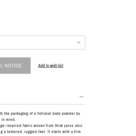
PRODUCT
Fashion
The joy of finding your own partner.
Add to wish list
Shopping Guide
Contact
会社概要
利用規約
特定商取引法に基づく表示
プライバシーポリシー
th the packaging of a fictional body powder by
in mind.
ge-inspired fabric woven from thick yarns also
g a textured, rugged feel. It starts with a firm