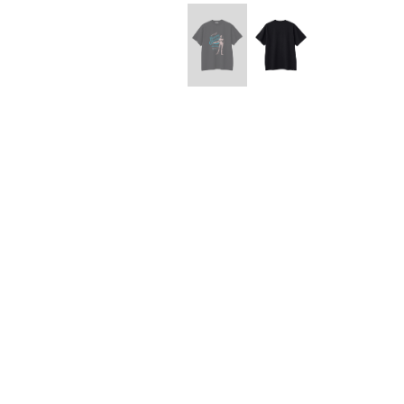
Lee Kung Man
Y-3 NEIGHB
M A S U
Y's for men
M/M (Paris)
YAMANE INDU
Manhattan Portage BLACK LABEL
YDOT
MEDICOM TOY