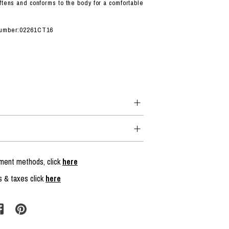
ftens and conforms to the body for a comfortable
 number:02261CT16
yment methods, click
here
s & taxes click
here