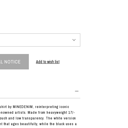
PRODUCT
Fashion
The joy of finding your own partner.
Add to wish list
Shopping Guide
Contact
会社概要
利用規約
特定商取引法に基づく表示
プライバシーポリシー
-shirt by MINEDENIM, reinterpreting iconic
enowned artists. Made from heavyweight 17/-
touch and low transparency. The white version
nt that ages beautifully, while the black uses a