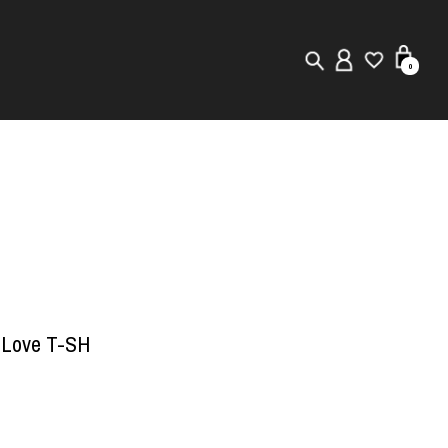
0
New in
Visuals
Store Locator
Editorial
s Love T-SH