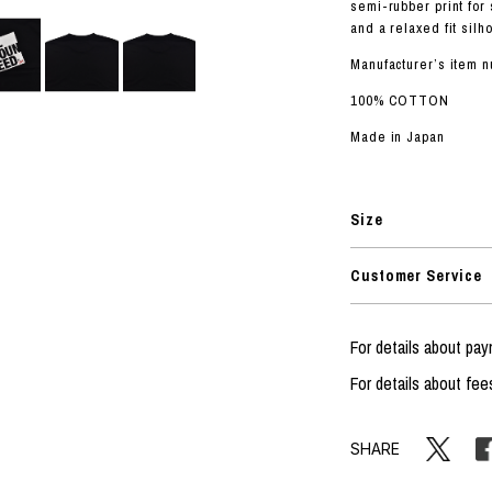
ORHOOD®
semi-rubber print for 
and a relaxed fit silh
STRIES
Manufacturer’s item 
100% COTTON
Made in Japan
Size
Customer Service
For details about pa
For details about fee
SHARE