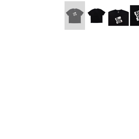
Lee Kung Man
Y-3 NEIGHB
M A S U
Y's for men
M/M (Paris)
YAMANE INDU
Manhattan Portage BLACK LABEL
YDOT
MEDICOM TOY