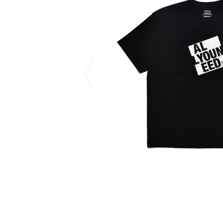
CHIVAS REGAL
PROLETA RE 
COTODAMA
PYRENEX
COW BOOKS
RequaL≡
Dear Stranger
Rocky Mountai
EYEFUNNY OBJECTS
Room No.6
F.C.Real Bristol
RYU GA GOT
GELATO PIQUE
©︎SAINT Mxxxx
God's True Cashmere
Schott
GOOPiMADE
silkmasterSB
HOLLYWOOD RANCH MARKET
SPIEWAK
Hydro Flask®
stein
HYSTERIC GLAMOUR
SUICOKE
IRACEMA
サッポロ生
IZUMONSTER
鈴木盛久工
一澤信三郎帆布
THE H.W.DO
KANGOL
TRADMAN’S 
KidSuper
WACKO MARI
Kié Einzelgänger
Waterfront
KNIT GANG COUNCIL
WILDSIDE YO
Landscape Products
WIND AND SE
LASTMAN
Y-3