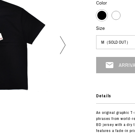
フォトグラフ
Color
ART
シルクスクリーン
ミクストメディア
オブジェ
n Featherbed
ペインティング
Size
インテリア
OKU STUDIO
ブック
xx
ビール黒ラベル
房
G&CO.
Details
BONSAI
A
An original graphic T
HJI YAMAMOTO
phrases from world-r
A
BD jersey with a dry 
features a fade-in pri