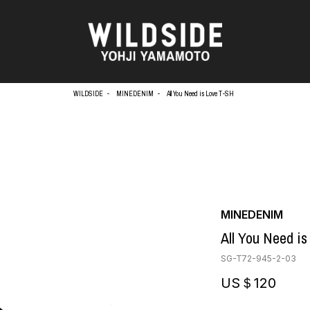
WILDSIDE
MINEDENIM
All You Need is Love T-SH
天野タケル
アウターウェア
Brassai
ニット
O
CA7RIEL & Paco Amoroso
シャツ
CHITO
カットソー
OOD®
五木田 智央
パンツ
MINEDENIM
梶芽衣子
スカート
 TEXTILE
All You Need i
森山大道
ドレス
AME
水の江滝子
シューズ
SG-T72-945-2-03
鈴木 清順
バッグ
TAKAY
ハット
US＄120
内田すずめ
アクセサリー
AN