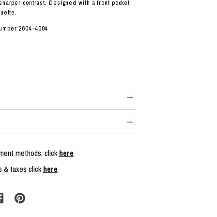
sharper contrast. Designed with a front pocket
ouette.
number:2604-4004
yment methods, click
here
s & taxes click
here