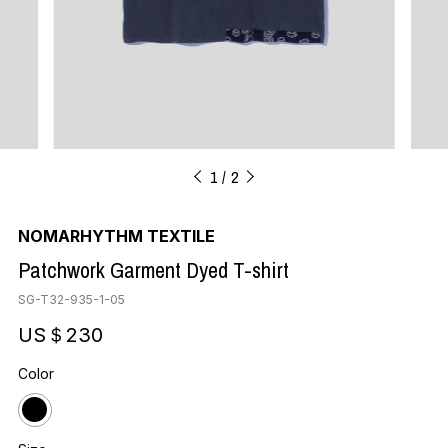
1
2
NOMARHYTHM TEXTILE
Patchwork Garment Dyed T-shirt
SG-T32-935-1-05
US＄230
Color