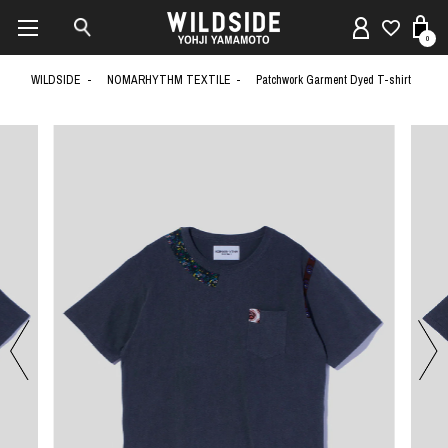
0
WILDSIDE
NOMARHYTHM TEXTILE
Patchwork Garment Dyed T-shirt