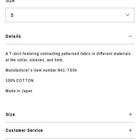
Size
Details
A T-shirt featuring contrasting patterned fabric in different materials
at the collar, sleeves, and hem.
Manufacturer’s item number:N41-TS04
100% COTTON
Made in Japan
Size
Customer Service