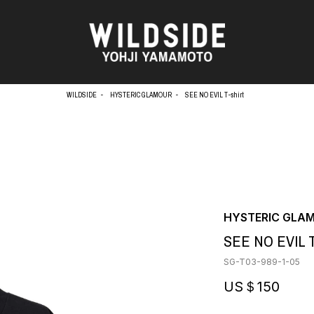
WILDSIDE
HYSTERIC GLAMOUR
SEE NO EVIL T-shirt
天野タケル
アウターウェア
Brassai
ニット
O
CA7RIEL & Paco Amoroso
シャツ
CHITO
カットソー
OOD®
五木田 智央
パンツ
HYSTERIC GLA
梶芽衣子
スカート
 TEXTILE
SEE NO EVIL T
森山大道
ドレス
AME
水の江滝子
シューズ
SG-T03-989-1-05
鈴木 清順
バッグ
TAKAY
ハット
US＄150
内田すずめ
アクセサリー
AN