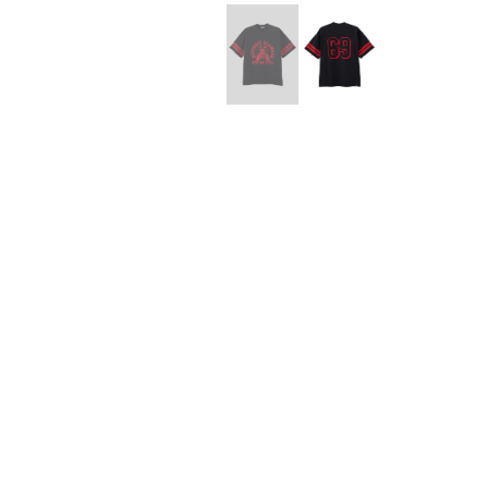
Lee Kung Man
Y-3 NEIGHB
M A S U
Y's for men
M/M (Paris)
YAMANE INDU
Manhattan Portage BLACK LABEL
YDOT
MEDICOM TOY