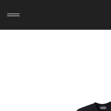
adidas originals × AVAVAV
MINEDENIM
adidas originals × Song for the Mute
MIYOSHI RUG
adidas originals × Wales Bonner
MOSS STUDI
adidas originals × Willy Chavarria
NEEDLES
AKILA
NEIGHBORH
AMBUSH
NEW ERA
ANATOMICA
NOMARHYTHM
BE@RBRICK
NORTH NO N
Black Eye Patch
OOFOS
BLUE BLUE
PHINGERIN
BROSH
pillings
CASETiFY
POGGYTHEM