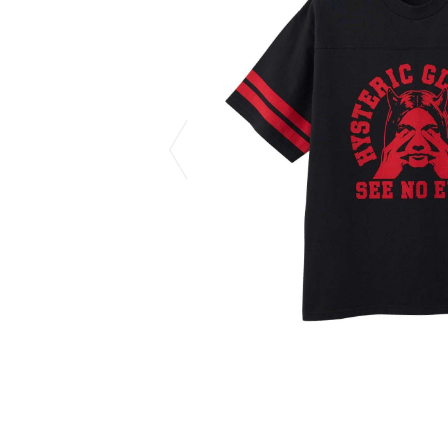
CHIVAS REGAL
PROLETA RE 
COTODAMA
PYRENEX
COW BOOKS
RequaL≡
Dear Stranger
Rocky Mountai
EYEFUNNY OBJECTS
Room No.6
F.C.Real Bristol
RYU GA GOT
GELATO PIQUE
©︎SAINT Mxxxx
God's True Cashmere
Schott
GOOPiMADE
silkmasterSB
HOLLYWOOD RANCH MARKET
SPIEWAK
Hydro Flask®
stein
HYSTERIC GLAMOUR
SUICOKE
IRACEMA
サッポロ生
IZUMONSTER
鈴木盛久工
一澤信三郎帆布
THE H.W.DO
KANGOL
TRADMAN’S 
KidSuper
WACKO MARI
Kié Einzelgänger
Waterfront
KNIT GANG COUNCIL
WILDSIDE YO
Landscape Products
WIND AND SE
LASTMAN
Y-3