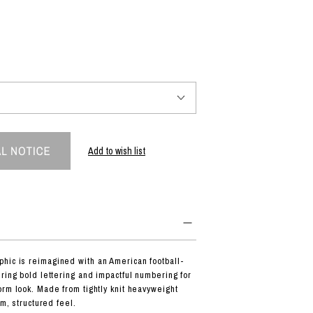
PRODUCT
Fashion
The joy of finding your own partner.
Add to wish list
Shopping Guide
Contact
会社概要
利用規約
特定商取引法に基づく表示
プライバシーポリシー
ic is reimagined with an American football-
ring bold lettering and impactful numbering for
orm look. Made from tightly knit heavyweight
rm, structured feel.