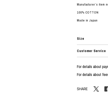
ORHOOD®
Manufacturer’s item
STRIES
100% COTTON
Made in Japan
Size
Customer Service
For details about pa
For details about fee
SHARE