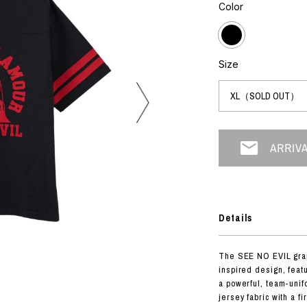
フォトグラフ
Color
ART
シルクスクリーン
ミクストメディア
オブジェ
n Featherbed
ペインティング
Size
インテリア
OKU STUDIO
ブック
xx
ビール黒ラベル
房
G&CO.
Details
BONSAI
A
The SEE NO EVIL graph
HJI YAMAMOTO
inspired design, featu
A
a powerful, team-unif
jersey fabric with a fi