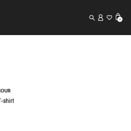
0
New in
Visuals
Store Locator
Editorial
MOUR
-shirt