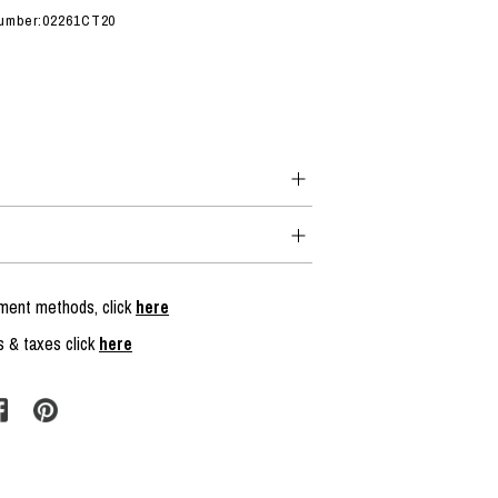
 number:02261CT20
yment methods, click
here
s & taxes click
here