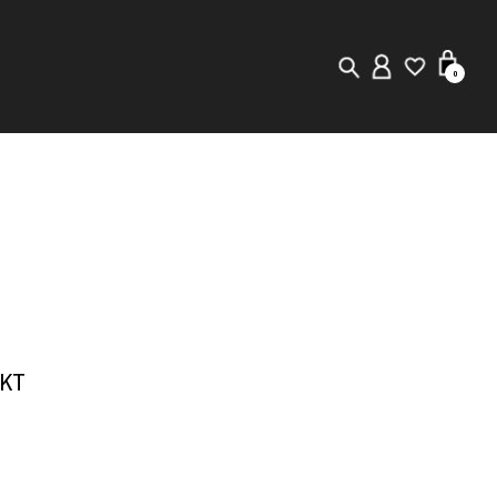
0
New in
Visuals
Store Locator
Editorial
JKT