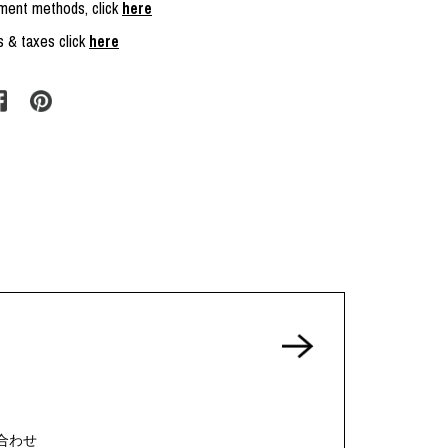
yment methods, click
here
s & taxes click
here
合わせ