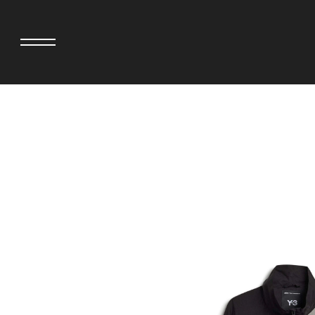
adidas originals × AVAVAV
MINEDENIM
adidas originals × Song for the Mute
MIYOSHI RUG
adidas originals × Wales Bonner
MOSS STUDI
adidas originals × Willy Chavarria
NEEDLES
AKILA
NEIGHBORH
AMBUSH
NEW ERA
ANATOMICA
NOMARHYTHM
BE@RBRICK
NORTH NO N
Black Eye Patch
OOFOS
BLUE BLUE
PHINGERIN
BROSH
pillings
CASETiFY
POGGYTHEM