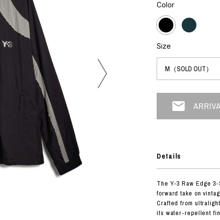
フォトグラフ
Color
ART
シルクスクリーン
ミクストメディア
オブジェ
n Featherbed
ペインティング
Size
インテリア
OKU STUDIO
ブック
xx
ビール黒ラベル
房
G&CO.
Details
BONSAI
A
The Y-3 Raw Edge 3-St
HJI YAMAMOTO
forward take on vintag
A
Crafted from ultraligh
its water-repellent fin