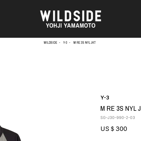
WILDSIDE
Y-3
M RE 3S NYL JKT
天野タケル
アウターウェア
Brassai
ニット
O
CA7RIEL & Paco Amoroso
シャツ
CHITO
カットソー
OOD®
五木田 智央
パンツ
Y-3
梶芽衣子
スカート
 TEXTILE
M RE 3S NYL 
森山大道
ドレス
AME
水の江滝子
シューズ
SG-J30-990-2-03
鈴木 清順
バッグ
TAKAY
ハット
US＄300
内田すずめ
アクセサリー
AN