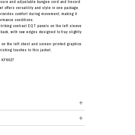
osure and adjustable bungee cord and tiecord
t offers versatility and style in one package.
 provides comfort during movement, making it
formance conditions.
triking contrast EQT panels on the left sleeve
 back, with raw edges designed to fray slightly
on the left chest and screen-printed graphics
nishing touches to this jacket.
：KF6027