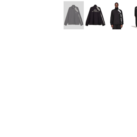
Lee Kung Man
Y-3 NEIGHB
M A S U
Y's for men
M/M (Paris)
YAMANE INDU
Manhattan Portage BLACK LABEL
YDOT
MEDICOM TOY