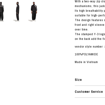
ORHOOD®
With a two-way zip cl
mechanisms, this jacke
STRIES
Its high breathability
suitable for high-per
The design features s
front and right sleeve
over time.
The stamped Y-3 logo 
on the back add the fi
vendor style number
100%POLYAMIDE
Made in Vietnam
Size
Customer Service