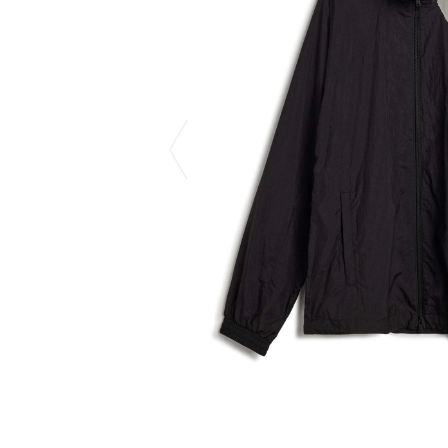
CHIVAS REGAL
PROLETA RE 
COTODAMA
PYRENEX
COW BOOKS
RequaL≡
Dear Stranger
Rocky Mountai
EYEFUNNY OBJECTS
Room No.6
F.C.Real Bristol
RYU GA GOT
GELATO PIQUE
©︎SAINT Mxxxx
God's True Cashmere
Schott
GOOPiMADE
silkmasterSB
HOLLYWOOD RANCH MARKET
SPIEWAK
Hydro Flask®
stein
HYSTERIC GLAMOUR
SUICOKE
IRACEMA
サッポロ生
IZUMONSTER
鈴木盛久工
一澤信三郎帆布
THE H.W.DO
KANGOL
TRADMAN’S 
KidSuper
WACKO MARI
Kié Einzelgänger
Waterfront
KNIT GANG COUNCIL
WILDSIDE YO
Landscape Products
WIND AND SE
LASTMAN
Y-3