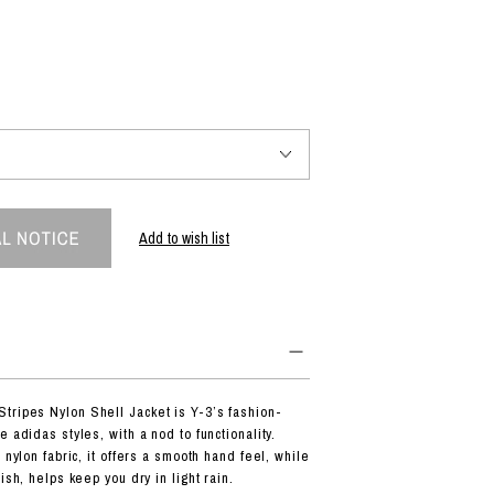
PRODUCT
Fashion
The joy of finding your own partner.
Add to wish list
Shopping Guide
Contact
会社概要
利用規約
特定商取引法に基づく表示
プライバシーポリシー
ripes Nylon Shell Jacket is Y-3’s fashion-
e adidas styles, with a nod to functionality.
t nylon fabric, it offers a smooth hand feel, while
ish, helps keep you dry in light rain.