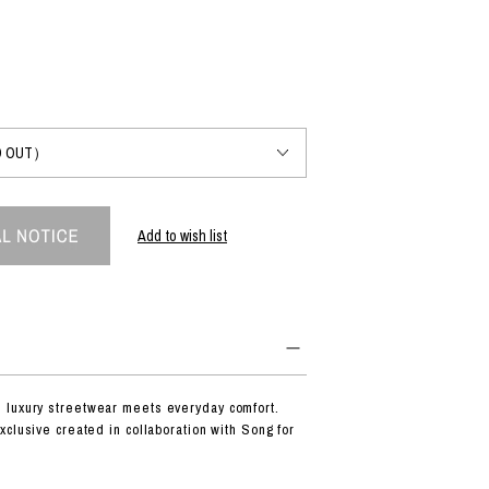
PRODUCT
Fashion
The joy of finding your own partner.
Add to wish list
Shopping Guide
Contact
会社概要
利用規約
特定商取引法に基づく表示
プライバシーポリシー
luxury streetwear meets everyday comfort.
xclusive created in collaboration with Song for