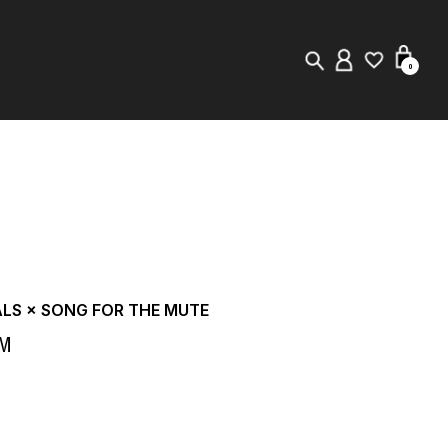
0
New in
Visuals
Store Locator
Editorial
ALS × SONG FOR THE MUTE
M