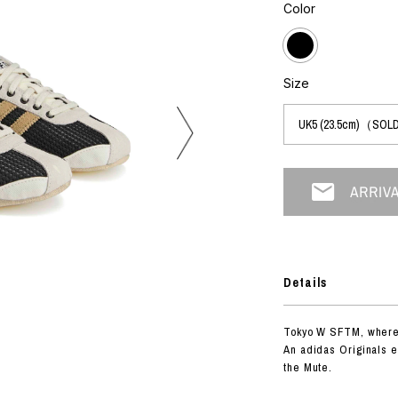
フォトグラフ
Color
ART
シルクスクリーン
ミクストメディア
オブジェ
n Featherbed
ペインティング
Size
インテリア
OKU STUDIO
ブック
xx
ビール黒ラベル
房
G&CO.
Details
BONSAI
A
Tokyo W SFTM, where 
HJI YAMAMOTO
An adidas Originals e
A
the Mute.