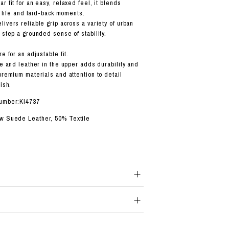
r fit for an easy, relaxed feel, it blends
ty life and laid-back moments.
ivers reliable grip across a variety of urban
 step a grounded sense of stability.
e for an adjustable fit.
le and leather in the upper adds durability and
premium materials and attention to detail
ish.
number:KI4737
w Suede Leather, 50% Textile