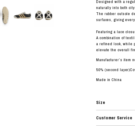
ORHOOD®
Designed with a regula
naturally into both ci
STRIES
The rubber outsole del
surfaces, giving every
Featuring a lace closur
A combination of texti
a refined look, while 
elevate the overall fin
Manufacturer’s item 
50% (second layer)Co
Made in China
Size
Customer Service