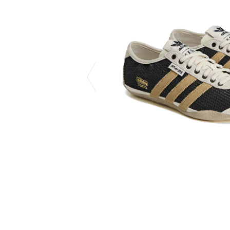
CHIVAS REGAL
PROLETA RE 
COTODAMA
PYRENEX
COW BOOKS
RequaL≡
Dear Stranger
Rocky Mountai
EYEFUNNY OBJECTS
Room No.6
F.C.Real Bristol
RYU GA GOT
GELATO PIQUE
©︎SAINT Mxxxx
God's True Cashmere
Schott
GOOPiMADE
silkmasterSB
HOLLYWOOD RANCH MARKET
SPIEWAK
Hydro Flask®
stein
HYSTERIC GLAMOUR
SUICOKE
IRACEMA
サッポロ生
IZUMONSTER
鈴木盛久工
一澤信三郎帆布
THE H.W.DO
KANGOL
TRADMAN’S 
KidSuper
WACKO MARI
Kié Einzelgänger
Waterfront
KNIT GANG COUNCIL
WILDSIDE YO
Landscape Products
WIND AND SE
LASTMAN
Y-3