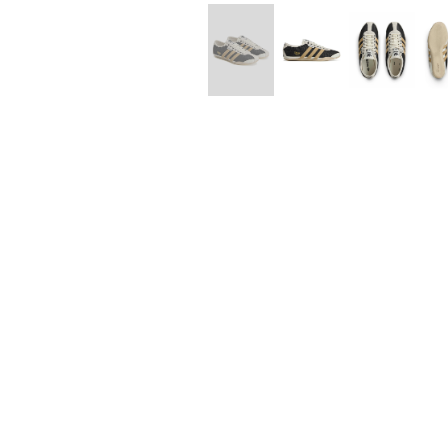
Lee Kung Man
Y-3 NEIGHB
M A S U
Y's for men
M/M (Paris)
YAMANE INDU
Manhattan Portage BLACK LABEL
YDOT
MEDICOM TOY