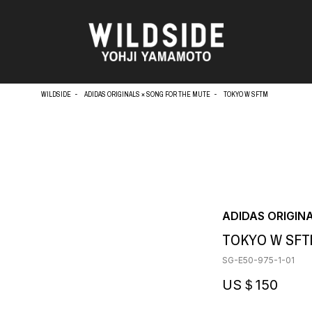
WILDSIDE
ADIDAS ORIGINALS × SONG FOR THE MUTE
TOKYO W SFTM
天野タケル
アウターウェア
Brassai
ニット
O
CA7RIEL & Paco Amoroso
シャツ
CHITO
カットソー
OOD®
五木田 智央
パンツ
ADIDAS ORIGIN
梶芽衣子
スカート
 TEXTILE
TOKYO W SFT
森山大道
ドレス
AME
水の江滝子
シューズ
SG-E50-975-1-01
鈴木 清順
バッグ
TAKAY
ハット
US＄150
内田すずめ
アクセサリー
AN