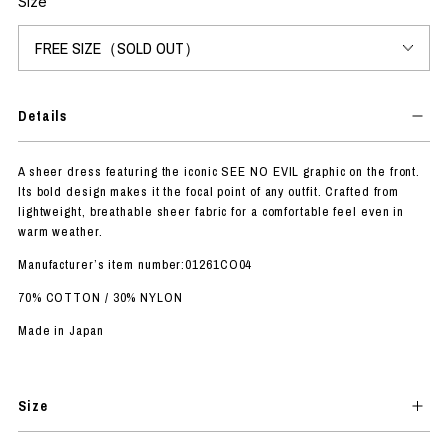
Size
Details
A sheer dress featuring the iconic SEE NO EVIL graphic on the front.
Its bold design makes it the focal point of any outfit. Crafted from
lightweight, breathable sheer fabric for a comfortable feel even in
warm weather.
Manufacturer’s item number:01261CO04
70% COTTON / 30% NYLON
Made in Japan
Size