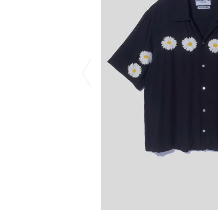
CHIVAS REGAL
PROLETA RE 
COTODAMA
PYRENEX
COW BOOKS
RequaL≡
Dear Stranger
Rocky Mountai
EYEFUNNY OBJECTS
Room No.6
F.C.Real Bristol
RYU GA GOT
GELATO PIQUE
©︎SAINT Mxxxx
God's True Cashmere
Schott
GOOPiMADE
silkmasterSB
HOLLYWOOD RANCH MARKET
SPIEWAK
Hydro Flask®
stein
HYSTERIC GLAMOUR
SUICOKE
IRACEMA
サッポロ生
IZUMONSTER
鈴木盛久工
一澤信三郎帆布
THE H.W.DO
KANGOL
TRADMAN’S 
KidSuper
WACKO MARI
Kié Einzelgänger
Waterfront
KNIT GANG COUNCIL
WILDSIDE YO
Landscape Products
WIND AND SE
LASTMAN
Y-3