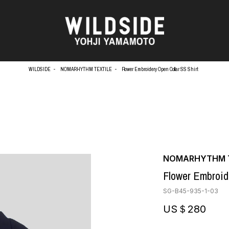
WILDSIDE
NOMARHYTHM TEXTILE
Flower Embroidery Open Collar SS Shirt
天野タケル
アウターウェア
Brassai
ニット
O
CA7RIEL & Paco Amoroso
シャツ
CHITO
カットソー
OOD®
五木田 智央
パンツ
NOMARHYTHM T
梶芽衣子
スカート
 TEXTILE
Flower Embroid
森山大道
ドレス
AME
水の江滝子
シューズ
SG-B45-935-1-03
鈴木 清順
バッグ
TAKAY
ハット
US＄280
内田すずめ
アクセサリー
AN