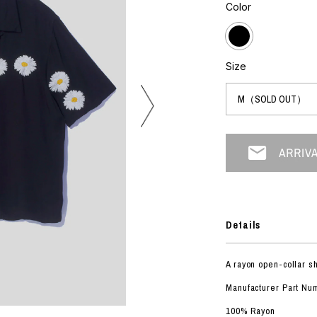
フォトグラフ
Color
ART
シルクスクリーン
ミクストメディア
オブジェ
n Featherbed
ペインティング
Size
インテリア
OKU STUDIO
ブック
xx
ビール黒ラベル
房
G&CO.
Details
BONSAI
A
A rayon open-collar sh
HJI YAMAMOTO
Manufacturer Part N
A
100% Rayon