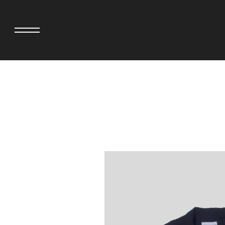
adidas originals × AVAVAV
MINEDENIM
adidas originals × Song for the Mute
MIYOSHI RUG
adidas originals × Wales Bonner
MOSS STUDI
adidas originals × Willy Chavarria
NEEDLES
AKILA
NEIGHBORH
AMBUSH
NEW ERA
ANATOMICA
NOMARHYTHM
BE@RBRICK
NORTH NO N
Black Eye Patch
OOFOS
BLUE BLUE
PHINGERIN
BROSH
pillings
CASETiFY
POGGYTHEM