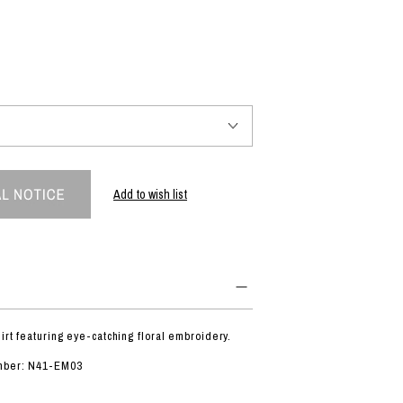
PRODUCT
Fashion
The joy of finding your own partner.
Add to wish list
Shopping Guide
Contact
会社概要
利用規約
特定商取引法に基づく表示
プライバシーポリシー
irt featuring eye-catching floral embroidery.
umber: N41-EM03