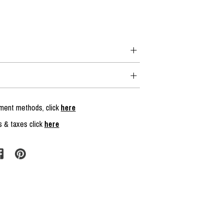
yment methods, click
here
s & taxes click
here