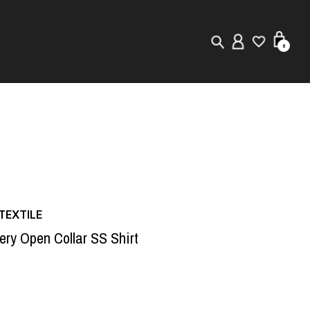
0
New in
Visuals
Store Locator
Editorial
EXTILE
ery Open Collar SS Shirt