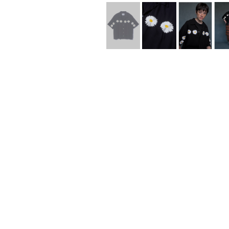
Lee Kung Man
Y-3 NEIGHB
M A S U
Y's for men
M/M (Paris)
YAMANE INDU
Manhattan Portage BLACK LABEL
YDOT
MEDICOM TOY