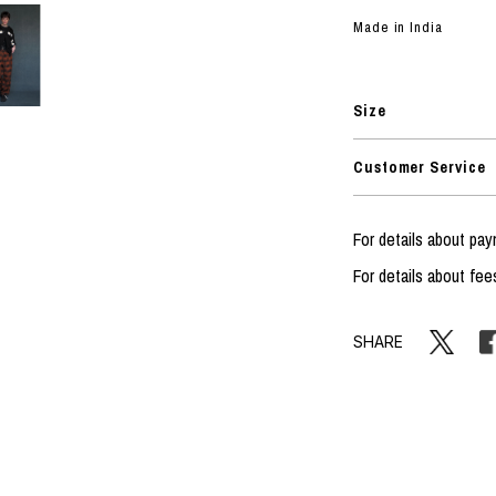
ORHOOD®
Made in India
STRIES
Size
Customer Service
For details about pa
For details about fee
SHARE