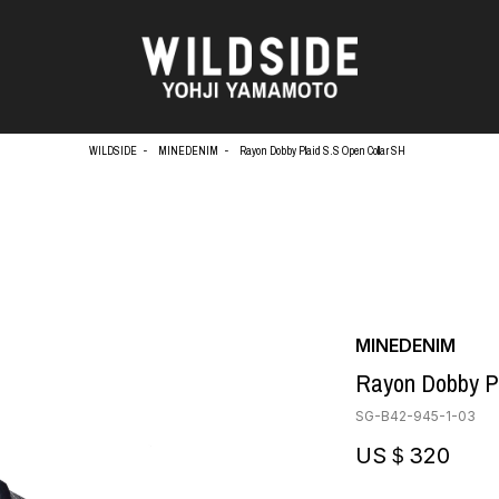
WILDSIDE
MINEDENIM
Rayon Dobby Plaid S.S Open Collar SH
天野タケル
アウターウェア
Brassai
ニット
O
CA7RIEL & Paco Amoroso
シャツ
CHITO
カットソー
OOD®
五木田 智央
パンツ
MINEDENIM
梶芽衣子
スカート
 TEXTILE
Rayon Dobby Pl
森山大道
ドレス
AME
水の江滝子
シューズ
SG-B42-945-1-03
鈴木 清順
バッグ
TAKAY
ハット
US＄320
内田すずめ
アクセサリー
AN