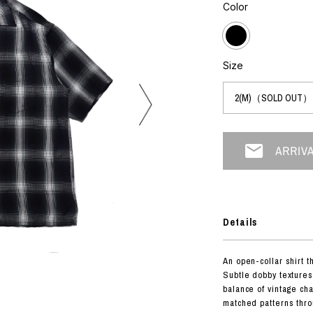
フォトグラフ
Color
ART
シルクスクリーン
ミクストメディア
オブジェ
n Featherbed
ペインティング
Size
インテリア
OKU STUDIO
ブック
xx
ビール黒ラベル
房
G&CO.
Details
BONSAI
A
An open-collar shirt t
HJI YAMAMOTO
Subtle dobby textures
A
balance of vintage ch
matched patterns thro