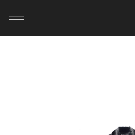
adidas originals × AVAVAV
MINEDENIM
adidas originals × Song for the Mute
MIYOSHI RUG
adidas originals × Wales Bonner
MOSS STUDI
adidas originals × Willy Chavarria
NEEDLES
AKILA
NEIGHBORH
AMBUSH
NEW ERA
ANATOMICA
NOMARHYTHM
BE@RBRICK
NORTH NO N
Black Eye Patch
OOFOS
BLUE BLUE
PHINGERIN
BROSH
pillings
CASETiFY
POGGYTHEM