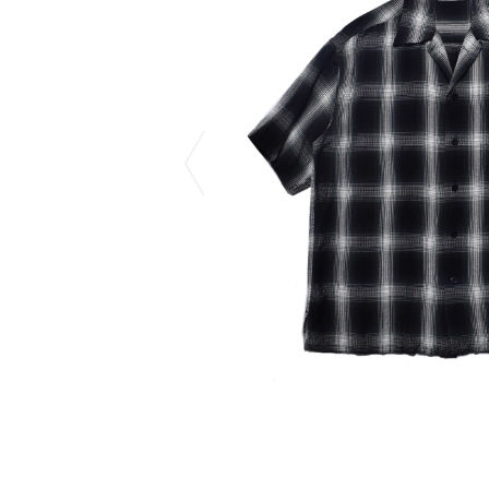
CHIVAS REGAL
PROLETA RE 
COTODAMA
PYRENEX
COW BOOKS
RequaL≡
Dear Stranger
Rocky Mountai
EYEFUNNY OBJECTS
Room No.6
F.C.Real Bristol
RYU GA GOT
GELATO PIQUE
©︎SAINT Mxxxx
God's True Cashmere
Schott
GOOPiMADE
silkmasterSB
HOLLYWOOD RANCH MARKET
SPIEWAK
Hydro Flask®
stein
HYSTERIC GLAMOUR
SUICOKE
IRACEMA
サッポロ生
IZUMONSTER
鈴木盛久工
一澤信三郎帆布
THE H.W.DO
KANGOL
TRADMAN’S 
KidSuper
WACKO MARI
Kié Einzelgänger
Waterfront
KNIT GANG COUNCIL
WILDSIDE YO
Landscape Products
WIND AND SE
LASTMAN
Y-3