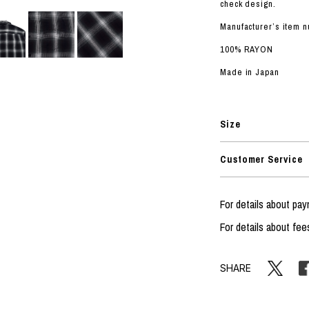
ORHOOD®
check design.
Manufacturer’s item 
STRIES
100% RAYON
Made in Japan
Size
Customer Service
For details about pa
For details about fee
SHARE