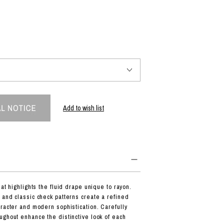
PRODUCT
Fashion
The joy of finding your own partner.
Add to wish list
Shopping Guide
Contact
会社概要
利用規約
特定商取引法に基づく表示
プライバシーポリシー
hat highlights the fluid drape unique to rayon.
 and classic check patterns create a refined
aracter and modern sophistication. Carefully
ughout enhance the distinctive look of each