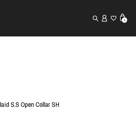
0
New in
Visuals
Store Locator
Editorial
aid S.S Open Collar SH