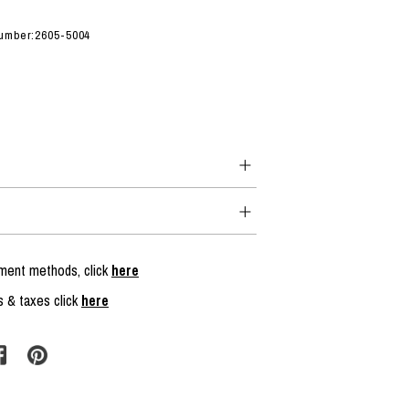
number:2605-5004
yment methods, click
here
s & taxes click
here