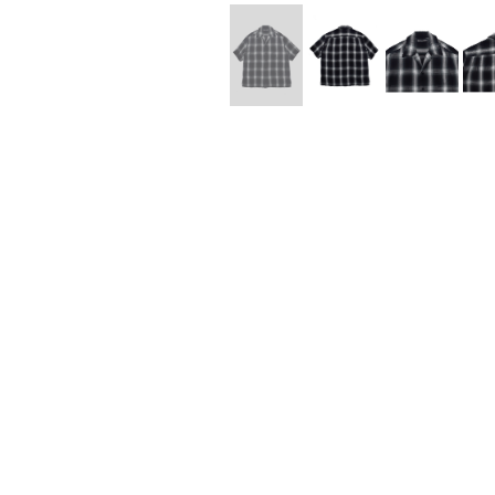
Lee Kung Man
Y-3 NEIGHB
M A S U
Y's for men
M/M (Paris)
YAMANE INDU
Manhattan Portage BLACK LABEL
YDOT
MEDICOM TOY