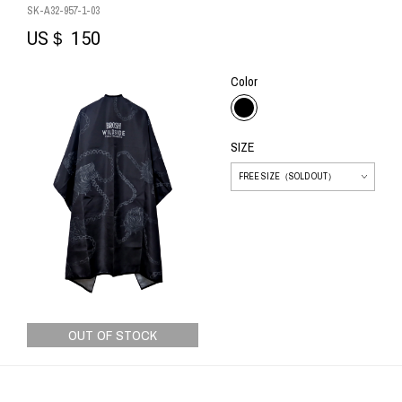
SK-A32-957-1-03
US＄ 150
Color
SIZE
OUT OF STOCK