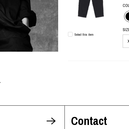
ORHOOD®
CO
STRIES
SIZ
Select this item
Contact