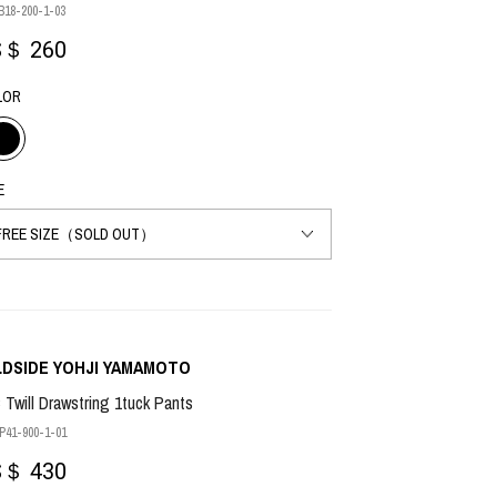
18-200-1-03
S＄ 260
PRODUCT
Fashion
LOR
The joy of finding your own partner.
E
Shopping Guide
Contact
会社概要
利用規約
特定商取引法に基づく表示
プライバシーポリシー
LDSIDE YOHJI YAMAMOTO
 Twill Drawstring 1tuck Pants
41-900-1-01
S＄ 430