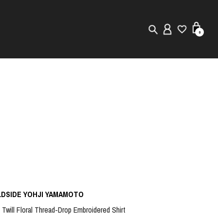
0
New in
Visuals
Store Locator
Editorial
LDSIDE YOHJI YAMAMOTO
 Twill Floral Thread-Drop Embroidered Shirt