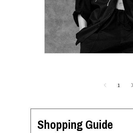
Lee Kung Man
Y-3 NEIGHB
M A S U
Y's for men
M/M (Paris)
YAMANE INDU
Manhattan Portage BLACK LABEL
YDOT
MEDICOM TOY
1
Shopping Guide