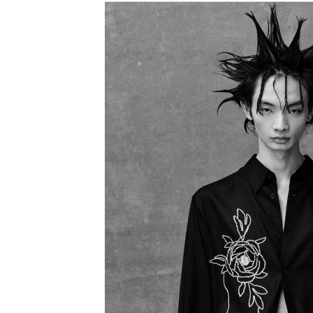
CHIVAS REGAL
PROLETA RE 
COTODAMA
PYRENEX
COW BOOKS
RequaL≡
Dear Stranger
Rocky Mountai
EYEFUNNY OBJECTS
Room No.6
F.C.Real Bristol
RYU GA GOT
GELATO PIQUE
©︎SAINT Mxxxx
God's True Cashmere
Schott
GOOPiMADE
silkmasterSB
HOLLYWOOD RANCH MARKET
SPIEWAK
Hydro Flask®
stein
HYSTERIC GLAMOUR
SUICOKE
IRACEMA
サッポロ生
IZUMONSTER
鈴木盛久工
一澤信三郎帆布
THE H.W.DO
KANGOL
TRADMAN’S 
KidSuper
WACKO MARI
Kié Einzelgänger
Waterfront
KNIT GANG COUNCIL
WILDSIDE YO
Landscape Products
WIND AND SE
LASTMAN
Y-3