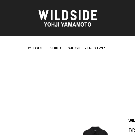
WILDSIDE
Visuals
WILDSIDE × BROSH Vol.2
天野タケル
アウターウェア
Brassai
ニット
O
CA7RIEL & Paco Amoroso
シャツ
CHITO
カットソー
OOD®
五木田 智央
パンツ
梶芽衣子
スカート
 TEXTILE
森山大道
ドレス
AME
水の江滝子
シューズ
鈴木 清順
バッグ
WI
TAKAY
ハット
内田すずめ
アクセサリー
T/R
AN