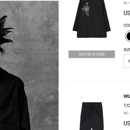
フォトグラフ
ART
WL-B
シルクスクリーン
U
ミクストメディア
オブジェ
n Featherbed
CO
ペインティング
インテリア
OKU STUDIO
ブック
xx
SIZ
OUT OF STOCK
ビール黒ラベル
房
G&CO.
BONSAI
WI
A
T/C
HJI YAMAMOTO
WE-P
A
U