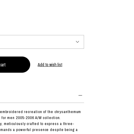
PRODUCT
Fashion
The joy of finding your own partner.
Add to wish list
Shopping Guide
Contact
会社概要
利用規約
特定商取引法に基づく表示
プライバシーポリシー
n embroidered recreation of the chrysanthemum
s for men 2005-2006 A/W collection.
, meticulously crafted to express a three-
mmands a powerful presence despite being a