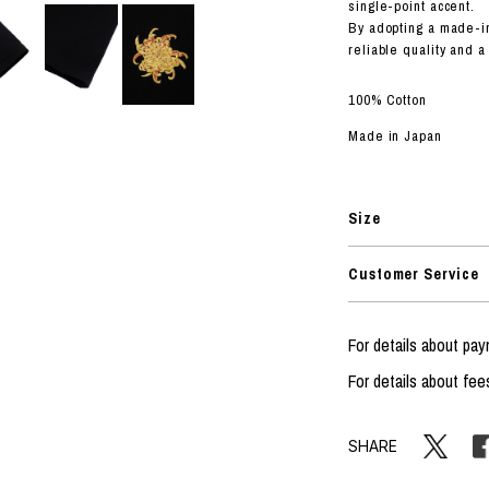
ORHOOD®
single-point accent.
By adopting a made-i
STRIES
reliable quality and a 
100% Cotton
Made in Japan
Size
Customer Service
For details about pa
For details about fee
SHARE