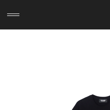
adidas originals × AVAVAV
MINEDENIM
adidas originals × Song for the Mute
MIYOSHI RUG
adidas originals × Wales Bonner
MOSS STUDI
adidas originals × Willy Chavarria
NEEDLES
AKILA
NEIGHBORH
AMBUSH
NEW ERA
ANATOMICA
NOMARHYTHM
BE@RBRICK
NORTH NO N
Black Eye Patch
OOFOS
BLUE BLUE
PHINGERIN
BROSH
pillings
CASETiFY
POGGYTHEM