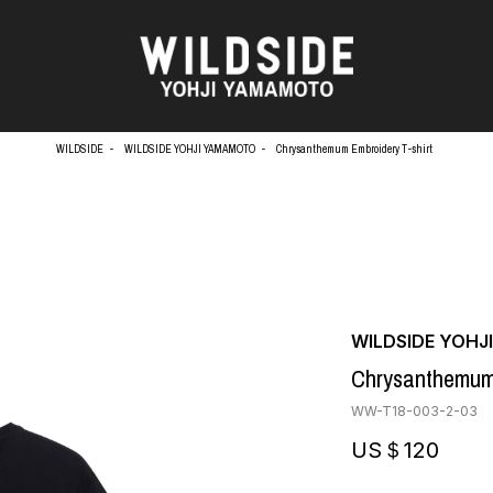
WILDSIDE
WILDSIDE YOHJI YAMAMOTO
Chrysanthemum Embroidery T-shirt
天野タケル
アウターウェア
Brassai
ニット
O
CA7RIEL & Paco Amoroso
シャツ
CHITO
カットソー
OOD®
五木田 智央
パンツ
WILDSIDE YOH
梶芽衣子
スカート
 TEXTILE
Chrysanthemum 
森山大道
ドレス
AME
水の江滝子
シューズ
WW-T18-003-2-03
鈴木 清順
バッグ
TAKAY
ハット
US＄120
内田すずめ
アクセサリー
AN