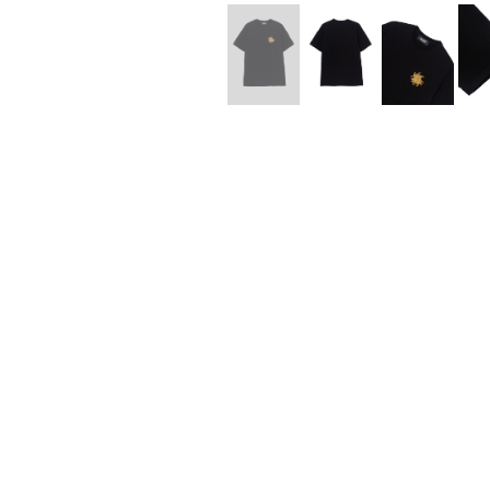
Lee Kung Man
Y-3 NEIGHB
M A S U
Y's for men
M/M (Paris)
YAMANE INDU
Manhattan Portage BLACK LABEL
YDOT
MEDICOM TOY