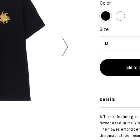
フォトグラフ
Color
ART
シルクスクリーン
ミクストメディア
オブジェ
n Featherbed
ペインティング
Size
インテリア
OKU STUDIO
ブック
xx
ビール黒ラベル
房
G&CO.
Details
BONSAI
A
A T-shirt featuring a
HJI YAMAMOTO
flower used in the Y’
A
The flower embroidery
dimensional feel, co