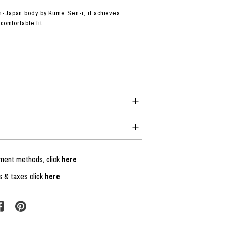
n-Japan body by Kume Sen-i, it achieves
comfortable fit.
yment methods, click
here
s & taxes click
here