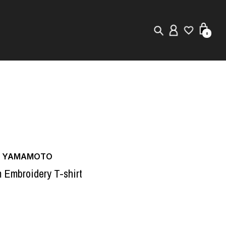
0
New in
Visuals
Store Locator
Editorial
JI YAMAMOTO
Embroidery T-shirt