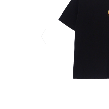
CHIVAS REGAL
PROLETA RE 
COTODAMA
PYRENEX
COW BOOKS
RequaL≡
Dear Stranger
Rocky Mountai
EYEFUNNY OBJECTS
Room No.6
F.C.Real Bristol
RYU GA GOT
GELATO PIQUE
©︎SAINT Mxxxx
God's True Cashmere
Schott
GOOPiMADE
silkmasterSB
HOLLYWOOD RANCH MARKET
SPIEWAK
Hydro Flask®
stein
HYSTERIC GLAMOUR
SUICOKE
IRACEMA
サッポロ生
IZUMONSTER
鈴木盛久工
一澤信三郎帆布
THE H.W.DO
KANGOL
TRADMAN’S 
KidSuper
WACKO MARI
Kié Einzelgänger
Waterfront
KNIT GANG COUNCIL
WILDSIDE YO
Landscape Products
WIND AND SE
LASTMAN
Y-3