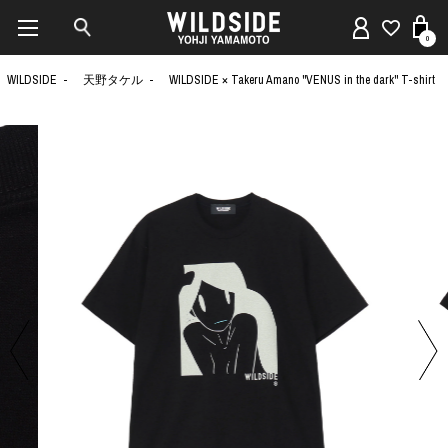
0
WILDSIDE
天野タケル
WILDSIDE × Takeru Amano "VENUS in the dark" T-shirt