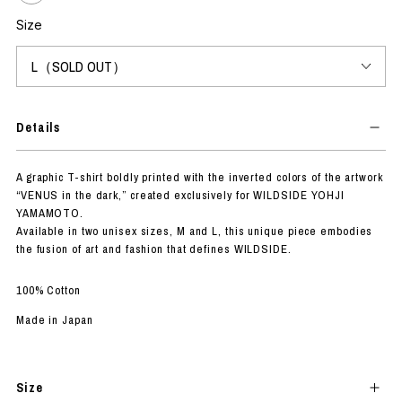
Size
Details
A graphic T-shirt boldly printed with the inverted colors of the artwork
“VENUS in the dark,” created exclusively for WILDSIDE YOHJI
YAMAMOTO.
Available in two unisex sizes, M and L, this unique piece embodies
the fusion of art and fashion that defines WILDSIDE.
100% Cotton
Made in Japan
Size