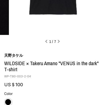
1
7
天野タケル
WILDSIDE × Takeru Amano "VENUS in the dark"
T-shirt
WP-T80-003-2-04
US＄100
Color