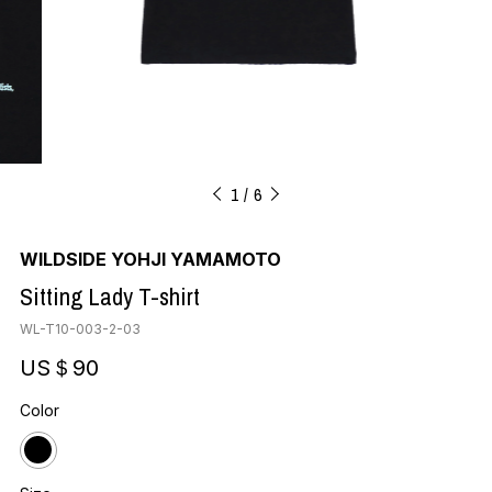
1
6
WILDSIDE YOHJI YAMAMOTO
Sitting Lady T-shirt
WL-T10-003-2-03
US＄90
Color