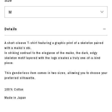
Size
Details
A short-sleeve T-shirt featuring a graphic print of a skeleton paired
with a maiko’s obi.
In striking contrast to the elegance of the maiko, the dark, edgy
skeleton motif layered with the logo creates a truly one-of-a-kind
piece.
This genderless item comes in two sizes, allowing you to choose your
preferred silhouette.
100％ Cotton
Made in Japan