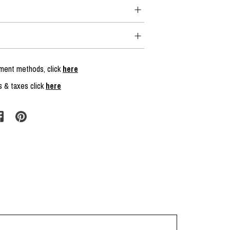
yment methods, click
here
s & taxes click
here