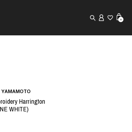
0
New in
Visuals
Store Locator
Editorial
JI YAMAMOTO
roidery Harrington
ONE WHITE)