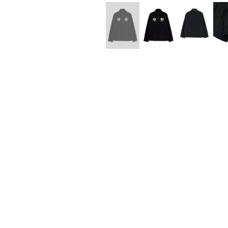
Lee Kung Man
Y-3 NEIGHB
M A S U
Y's for men
M/M (Paris)
YAMANE INDU
Manhattan Portage BLACK LABEL
YDOT
MEDICOM TOY