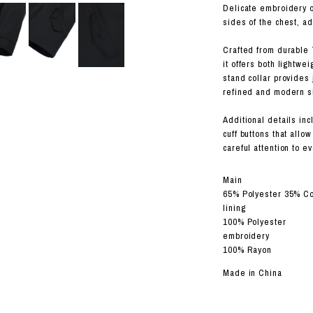
ORHOOD®
Delicate embroidery o
sides of the chest, a
STRIES
Crafted from durable T
it offers both lightwe
stand collar provides 
refined and modern si
Additional details inc
cuff buttons that allow
careful attention to e
Main
65% Polyester 35% Co
lining
100% Polyester
embroidery
100% Rayon
Made in China