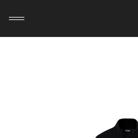
adidas originals × AVAVAV
MINEDENIM
adidas originals × Song for the Mute
MIYOSHI RUG
adidas originals × Wales Bonner
MOSS STUDI
adidas originals × Willy Chavarria
NEEDLES
AKILA
NEIGHBORH
AMBUSH
NEW ERA
ANATOMICA
NOMARHYTHM
BE@RBRICK
NORTH NO N
Black Eye Patch
OOFOS
BLUE BLUE
PHINGERIN
BROSH
pillings
CASETiFY
POGGYTHEM