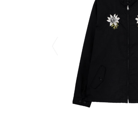
CHIVAS REGAL
PROLETA RE 
COTODAMA
PYRENEX
COW BOOKS
RequaL≡
Dear Stranger
Rocky Mountai
EYEFUNNY OBJECTS
Room No.6
F.C.Real Bristol
RYU GA GOT
GELATO PIQUE
©︎SAINT Mxxxx
God's True Cashmere
Schott
GOOPiMADE
silkmasterSB
HOLLYWOOD RANCH MARKET
SPIEWAK
Hydro Flask®
stein
HYSTERIC GLAMOUR
SUICOKE
IRACEMA
サッポロ生
IZUMONSTER
鈴木盛久工
一澤信三郎帆布
THE H.W.DO
KANGOL
TRADMAN’S 
KidSuper
WACKO MARI
Kié Einzelgänger
Waterfront
KNIT GANG COUNCIL
WILDSIDE YO
Landscape Products
WIND AND SE
LASTMAN
Y-3