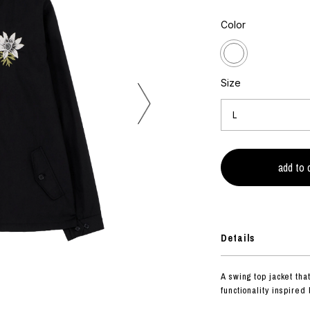
フォトグラフ
ART
シルクスクリーン
Color
ミクストメディア
オブジェ
n Featherbed
ペインティング
インテリア
OKU STUDIO
Size
ブック
xx
ビール黒ラベル
房
G&CO.
BONSAI
Details
A
HJI YAMAMOTO
A swing top jacket tha
A
functionality inspired