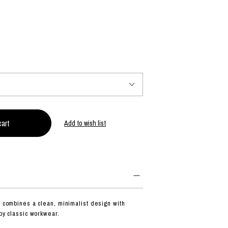
PRODUCT
Fashion
The joy of finding your own partner.
Shopping Guide
Contact
Add to wish list
会社概要
利用規約
特定商取引法に基づく表示
プライバシーポリシー
t combines a clean, minimalist design with
 by classic workwear.