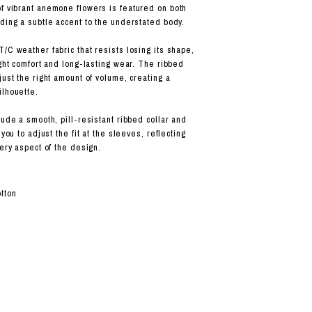
f vibrant anemone flowers is featured on both
dding a subtle accent to the understated body.
/C weather fabric that resists losing its shape,
ight comfort and long-lasting wear. The ribbed
just the right amount of volume, creating a
lhouette.
lude a smooth, pill-resistant ribbed collar and
 you to adjust the fit at the sleeves, reflecting
very aspect of the design.
tton