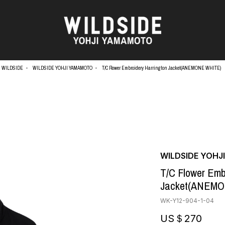
WILDSIDE
WILDSIDE YOHJI YAMAMOTO
T/C Flower Embroidery Harrington Jacket(ANEMONE WHITE)
天野タケル
アウターウェア
Brassai
ニット
O
CA7RIEL & Paco Amoroso
シャツ
CHITO
カットソー
OOD®
五木田 智央
パンツ
WILDSIDE YOH
梶芽衣子
スカート
 TEXTILE
T/C Flower Emb
森山大道
ドレス
AME
水の江滝子
シューズ
Jacket(ANEM
鈴木 清順
バッグ
WK-Y12-904-1-04
TAKAY
ハット
内田すずめ
アクセサリー
US＄270
AN