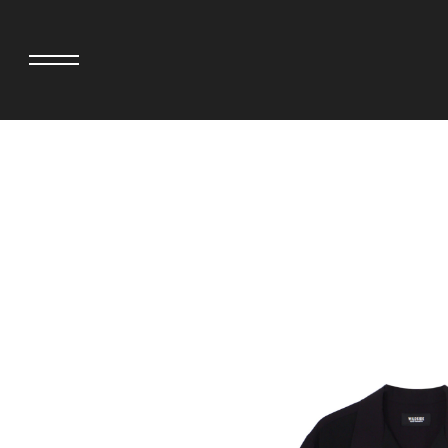
adidas originals × AVAVAV
MINEDENIM
adidas originals × Song for the Mute
MIYOSHI RUG
adidas originals × Wales Bonner
MOSS STUDI
adidas originals × Willy Chavarria
NEEDLES
AKILA
NEIGHBORH
AMBUSH
NEW ERA
ANATOMICA
NOMARHYTHM
BE@RBRICK
NORTH NO N
Black Eye Patch
OOFOS
BLUE BLUE
PHINGERIN
BROSH
pillings
CASETiFY
POGGYTHEM