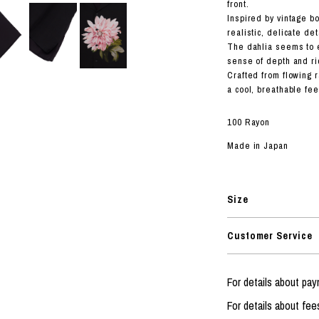
ORHOOD®
front.
Inspired by vintage bo
STRIES
realistic, delicate det
The dahlia seems to e
sense of depth and r
Crafted from flowing r
a cool, breathable fee
100 Rayon
Made in Japan
Size
Customer Service
For details about pa
For details about fee