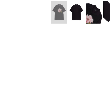
Lee Kung Man
Y-3 NEIGHB
M A S U
Y's for men
M/M (Paris)
YAMANE INDU
Manhattan Portage BLACK LABEL
YDOT
MEDICOM TOY