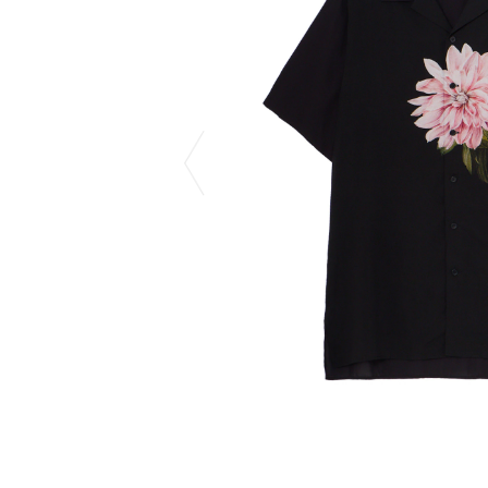
CHIVAS REGAL
PROLETA RE 
COTODAMA
PYRENEX
COW BOOKS
RequaL≡
Dear Stranger
Rocky Mountai
EYEFUNNY OBJECTS
Room No.6
F.C.Real Bristol
RYU GA GOT
GELATO PIQUE
©︎SAINT Mxxxx
God's True Cashmere
Schott
GOOPiMADE
silkmasterSB
HOLLYWOOD RANCH MARKET
SPIEWAK
Hydro Flask®
stein
HYSTERIC GLAMOUR
SUICOKE
IRACEMA
サッポロ生
IZUMONSTER
鈴木盛久工
一澤信三郎帆布
THE H.W.DO
KANGOL
TRADMAN’S 
KidSuper
WACKO MARI
Kié Einzelgänger
Waterfront
KNIT GANG COUNCIL
WILDSIDE YO
Landscape Products
WIND AND SE
LASTMAN
Y-3