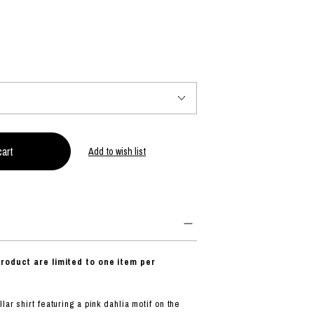
PRODUCT
Fashion
The joy of finding your own partner.
Add to wish list
Shopping Guide
Contact
会社概要
利用規約
特定商取引法に基づく表示
プライバシーポリシー
product are limited to one item per
ar shirt featuring a pink dahlia motif on the