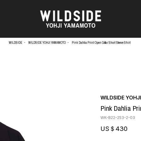
WILDSIDE
WILDSIDE YOHJI YAMAMOTO
Pink Dahlia Print Open Collar Short Sleeve Shirt
天野タケル
アウターウェア
Brassai
ニット
O
CA7RIEL & Paco Amoroso
シャツ
CHITO
カットソー
OOD®
五木田 智央
パンツ
WILDSIDE YOH
梶芽衣子
スカート
 TEXTILE
Pink Dahlia Pri
森山大道
ドレス
AME
水の江滝子
シューズ
WK-B22-253-2-03
鈴木 清順
バッグ
TAKAY
ハット
US＄430
内田すずめ
アクセサリー
AN