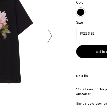
フォトグラフ
Color
ART
シルクスクリーン
ミクストメディア
オブジェ
n Featherbed
ペインティング
Size
インテリア
OKU STUDIO
ブック
xx
ビール黒ラベル
房
G&CO.
Details
BONSAI
A
*Purchases of this 
HJI YAMAMOTO
customer.
A
Short-sleeve open-coll