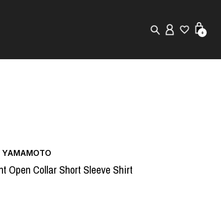
0
New in
Visuals
Store Locator
Editorial
JI YAMAMOTO
nt Open Collar Short Sleeve Shirt