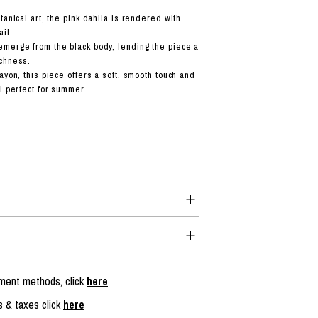
tanical art, the pink dahlia is rendered with
ail.
merge from the black body, lending the piece a
ichness.
ayon, this piece offers a soft, smooth touch and
l perfect for summer.
yment methods, click
here
s & taxes click
here