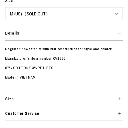
Size
Details
Regular fit sweatshirt with knit construction for style and comfort.
Manufacturer’s item number:KV1996
87% COTTON/13% PET-REC
Made in VIETNAM
Size
Customer Service