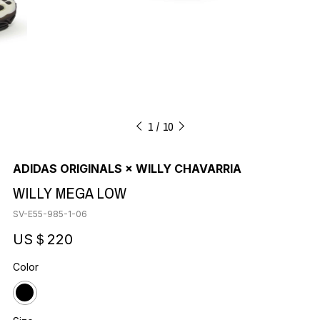
1
10
ADIDAS ORIGINALS × WILLY CHAVARRIA
WILLY MEGA LOW
SV-E55-985-1-06
US＄220
Color