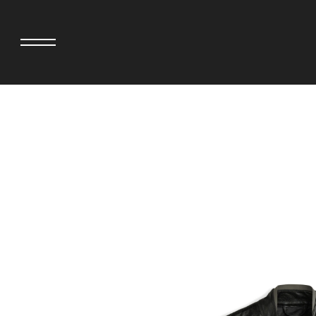
adidas originals × AVAVAV
MINEDENIM
adidas originals × Song for the Mute
MIYOSHI RUG
adidas originals × Wales Bonner
MOSS STUDI
adidas originals × Willy Chavarria
NEEDLES
AKILA
NEIGHBORH
AMBUSH
NEW ERA
ANATOMICA
NOMARHYTHM
BE@RBRICK
NORTH NO N
Black Eye Patch
OOFOS
BLUE BLUE
PHINGERIN
BROSH
pillings
CASETiFY
POGGYTHEM