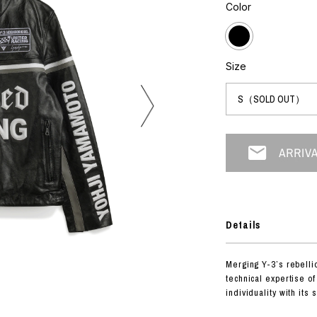
フォトグラフ
Color
ART
シルクスクリーン
ミクストメディア
オブジェ
n Featherbed
ペインティング
Size
インテリア
OKU STUDIO
ブック
xx
ビール黒ラベル
房
G&CO.
Details
BONSAI
A
Merging Y-3’s rebellio
HJI YAMAMOTO
technical expertise o
A
individuality with its 