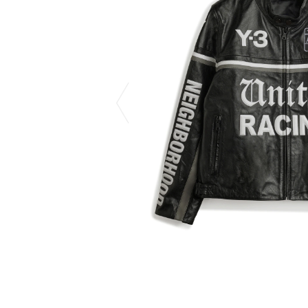
CHIVAS REGAL
PROLETA RE 
COTODAMA
PYRENEX
COW BOOKS
RequaL≡
Dear Stranger
Rocky Mountai
EYEFUNNY OBJECTS
Room No.6
F.C.Real Bristol
RYU GA GOT
GELATO PIQUE
©︎SAINT Mxxxx
God's True Cashmere
Schott
GOOPiMADE
silkmasterSB
HOLLYWOOD RANCH MARKET
SPIEWAK
Hydro Flask®
stein
HYSTERIC GLAMOUR
SUICOKE
IRACEMA
サッポロ生
IZUMONSTER
鈴木盛久工
一澤信三郎帆布
THE H.W.DO
KANGOL
TRADMAN’S 
KidSuper
WACKO MARI
Kié Einzelgänger
Waterfront
KNIT GANG COUNCIL
WILDSIDE YO
Landscape Products
WIND AND SE
LASTMAN
Y-3