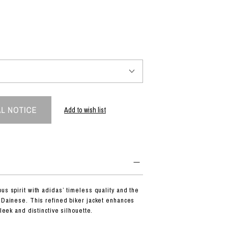
PRODUCT
Fashion
The joy of finding your own partner.
Add to wish list
Shopping Guide
Contact
会社概要
利用規約
特定商取引法に基づく表示
プライバシーポリシー
us spirit with adidas’ timeless quality and the
f Dainese. This refined biker jacket enhances
sleek and distinctive silhouette.