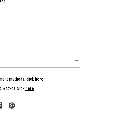
364
yment methods, click
here
s & taxes click
here