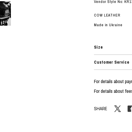
ORHOOD®
Vendor Style No: KR1
STRIES
COW LEATHER
Made in Ukraine
Size
Customer Service
For details about pa
For details about fee
SHARE