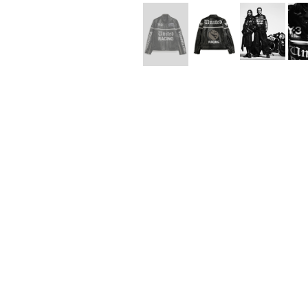
Lee Kung Man
Y-3 NEIGHB
M A S U
Y's for men
M/M (Paris)
YAMANE INDU
Manhattan Portage BLACK LABEL
YDOT
MEDICOM TOY