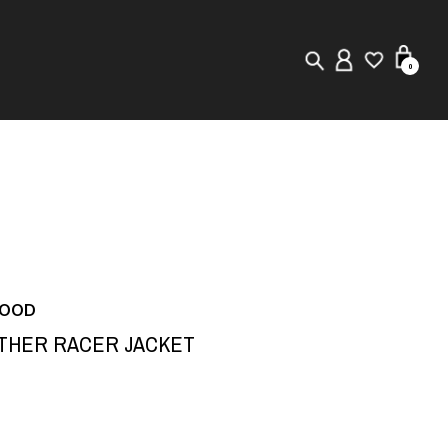
0
New in
Visuals
Store Locator
Editorial
HOOD
ATHER RACER JACKET