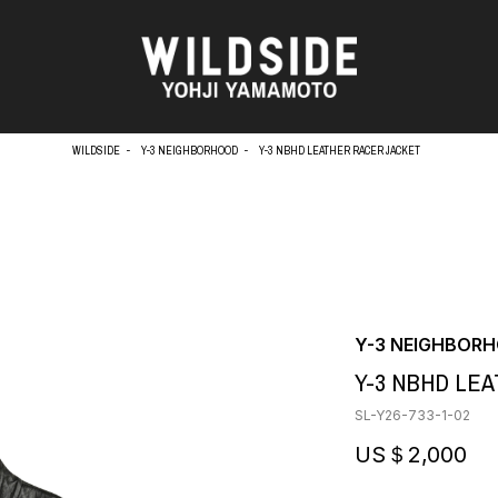
WILDSIDE
Y-3 NEIGHBORHOOD
Y-3 NBHD LEATHER RACER JACKET
天野タケル
アウターウェア
Brassai
ニット
O
CA7RIEL & Paco Amoroso
シャツ
CHITO
カットソー
OOD®
五木田 智央
パンツ
Y-3 NEIGHBOR
梶芽衣子
スカート
 TEXTILE
Y-3 NBHD LE
森山大道
ドレス
AME
水の江滝子
シューズ
SL-Y26-733-1-02
鈴木 清順
バッグ
TAKAY
ハット
US＄2,000
内田すずめ
アクセサリー
AN