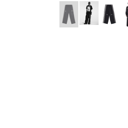
Lee Kung Man
Y-3 NEIGHB
M A S U
Y's for men
M/M (Paris)
YAMANE INDU
Manhattan Portage BLACK LABEL
YDOT
MEDICOM TOY