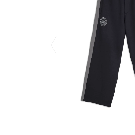
CHIVAS REGAL
PROLETA RE 
COTODAMA
PYRENEX
COW BOOKS
RequaL≡
Dear Stranger
Rocky Mountai
EYEFUNNY OBJECTS
Room No.6
F.C.Real Bristol
RYU GA GOT
GELATO PIQUE
©︎SAINT Mxxxx
God's True Cashmere
Schott
GOOPiMADE
silkmasterSB
HOLLYWOOD RANCH MARKET
SPIEWAK
Hydro Flask®
stein
HYSTERIC GLAMOUR
SUICOKE
IRACEMA
サッポロ生
IZUMONSTER
鈴木盛久工
一澤信三郎帆布
THE H.W.DO
KANGOL
TRADMAN’S 
KidSuper
WACKO MARI
Kié Einzelgänger
Waterfront
KNIT GANG COUNCIL
WILDSIDE YO
Landscape Products
WIND AND SE
LASTMAN
Y-3