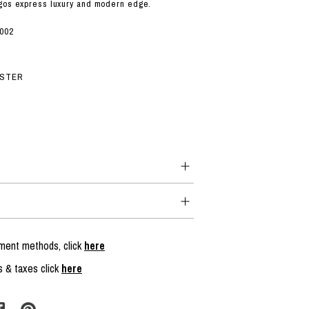
ogos express luxury and modern edge.
7002
ESTER
yment methods, click
here
s & taxes click
here