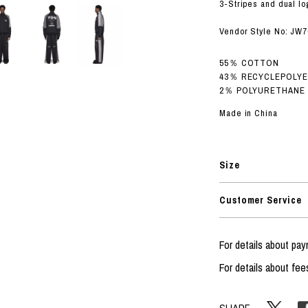
ORHOOD®
3-Stripes and dual l
STRIES
Vendor Style No: JW
55％ COTTON
43％ RECYCLEPOLY
2％ POLYURETHANE
Made in China
Size
Customer Service
For details about pa
For details about fee