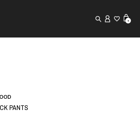
0
New in
Visuals
Store Locator
Editorial
HOOD
ACK PANTS