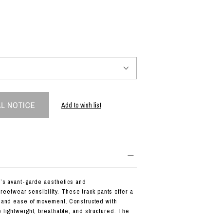
PRODUCT
Fashion
The joy of finding your own partner.
Add to wish list
Shopping Guide
Contact
会社概要
利用規約
特定商取引法に基づく表示
プライバシーポリシー
-3’s avant-garde aesthetics and
twear sensibility. These track pants offer a
rt and ease of movement. Constructed with
e lightweight, breathable, and structured. The