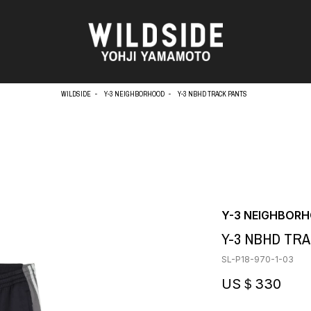
WILDSIDE
Y-3 NEIGHBORHOOD
Y-3 NBHD TRACK PANTS
天野タケル
アウターウェア
Brassai
ニット
O
CA7RIEL & Paco Amoroso
シャツ
CHITO
カットソー
OOD®
五木田 智央
パンツ
Y-3 NEIGHBOR
梶芽衣子
スカート
 TEXTILE
Y-3 NBHD TR
森山大道
ドレス
AME
水の江滝子
シューズ
SL-P18-970-1-03
鈴木 清順
バッグ
TAKAY
ハット
US＄330
内田すずめ
アクセサリー
AN