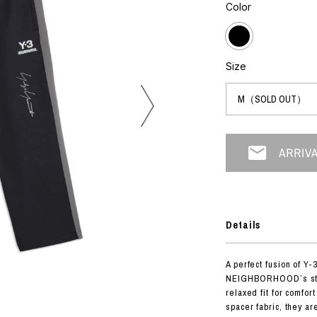
フォトグラフ
Color
ART
シルクスクリーン
ミクストメディア
オブジェ
n Featherbed
ペインティング
Size
インテリア
OKU STUDIO
ブック
xx
ビール黒ラベル
房
G&CO.
Details
BONSAI
A
A perfect fusion of Y
HJI YAMAMOTO
NEIGHBORHOOD’s stree
A
relaxed fit for comfo
spacer fabric, they ar