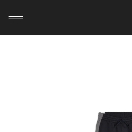
adidas originals × AVAVAV
MINEDENIM
adidas originals × Song for the Mute
MIYOSHI RUG
adidas originals × Wales Bonner
MOSS STUDI
adidas originals × Willy Chavarria
NEEDLES
AKILA
NEIGHBORH
AMBUSH
NEW ERA
ANATOMICA
NOMARHYTHM
BE@RBRICK
NORTH NO N
Black Eye Patch
OOFOS
BLUE BLUE
PHINGERIN
BROSH
pillings
CASETiFY
POGGYTHEM