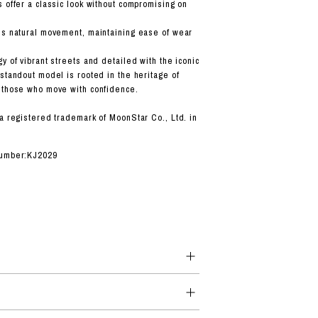
s offer a classic look without compromising on
es natural movement, maintaining ease of wear
y of vibrant streets and detailed with the iconic
 standout model is rooted in the heritage of
 those who move with confidence.
 a registered trademark of MoonStar Co., Ltd. in
number:KJ2029