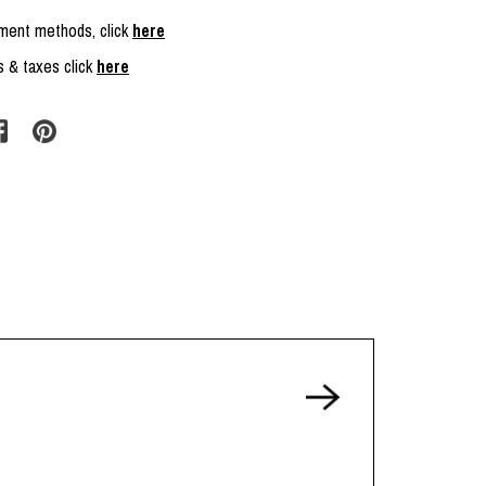
yment methods, click
here
s & taxes click
here