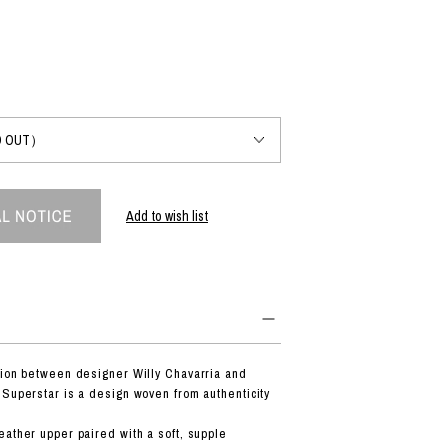
PRODUCT
Fashion
The joy of finding your own partner.
Add to wish list
Shopping Guide
Contact
会社概要
利用規約
特定商取引法に基づく表示
プライバシーポリシー
tion between designer Willy Chavarria and
 Superstar is a design woven from authenticity
eather upper paired with a soft, supple