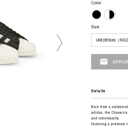
フォトグラフ
Color
ART
シルクスクリーン
ミクストメディア
オブジェ
n Featherbed
ペインティング
Size
インテリア
OKU STUDIO
ブック
xx
ビール黒ラベル
房
G&CO.
Details
BONSAI
A
Born from a collabora
HJI YAMAMOTO
adidas, the Chavarria
A
and individuality.
Featuring a premium l