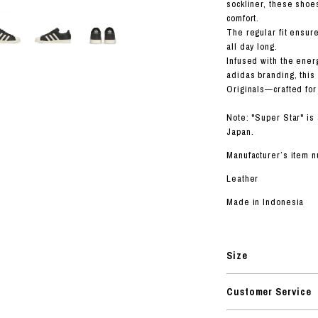
ORHOOD®
sockliner, these shoe
comfort.
STRIES
The regular fit ensur
all day long.
Infused with the energ
adidas branding, this
Originals—crafted for
Note: "Super Star" is
Japan.
Manufacturer’s item 
Leather
Made in Indonesia
Size
Customer Service