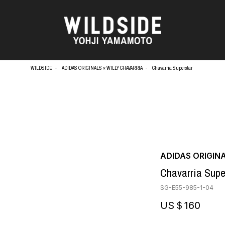
WILDSIDE
ADIDAS ORIGINALS × WILLY CHAVARRIA
Chavarria Superstar
天野タケル
アウターウェア
Brassai
ニット
O
CA7RIEL & Paco Amoroso
シャツ
CHITO
カットソー
OOD®
五木田 智央
パンツ
ADIDAS ORIGIN
梶芽衣子
スカート
 TEXTILE
Chavarria Supe
森山大道
ドレス
AME
水の江滝子
シューズ
SG-E55-985-1-04
鈴木 清順
バッグ
TAKAY
ハット
US＄160
内田すずめ
アクセサリー
AN