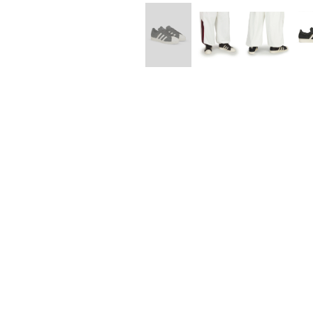
Lee Kung Man
Y-3 NEIGHB
M A S U
Y's for men
M/M (Paris)
YAMANE INDU
Manhattan Portage BLACK LABEL
YDOT
MEDICOM TOY