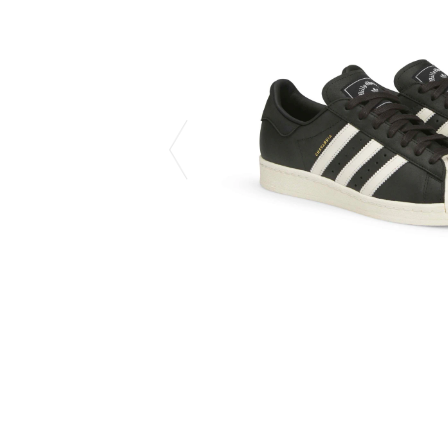
CHIVAS REGAL
PROLETA RE 
COTODAMA
PYRENEX
COW BOOKS
RequaL≡
Dear Stranger
Rocky Mountai
EYEFUNNY OBJECTS
Room No.6
F.C.Real Bristol
RYU GA GOT
GELATO PIQUE
©︎SAINT Mxxxx
God's True Cashmere
Schott
GOOPiMADE
silkmasterSB
HOLLYWOOD RANCH MARKET
SPIEWAK
Hydro Flask®
stein
HYSTERIC GLAMOUR
SUICOKE
IRACEMA
サッポロ生
IZUMONSTER
鈴木盛久工
一澤信三郎帆布
THE H.W.DO
KANGOL
TRADMAN’S 
KidSuper
WACKO MARI
Kié Einzelgänger
Waterfront
KNIT GANG COUNCIL
WILDSIDE YO
Landscape Products
WIND AND SE
LASTMAN
Y-3