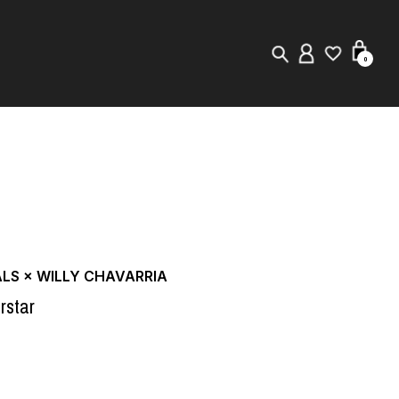
0
New in
Visuals
Store Locator
Editorial
ALS × WILLY CHAVARRIA
rstar