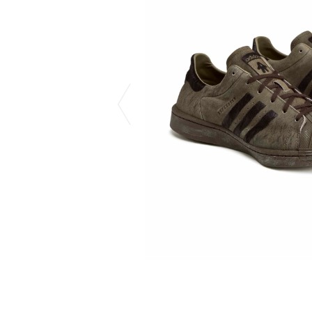
CHIVAS REGAL
PROLETA RE 
COTODAMA
PYRENEX
COW BOOKS
RequaL≡
Dear Stranger
Rocky Mountai
EYEFUNNY OBJECTS
Room No.6
F.C.Real Bristol
RYU GA GOT
GELATO PIQUE
©︎SAINT Mxxxx
God's True Cashmere
Schott
GOOPiMADE
silkmasterSB
HOLLYWOOD RANCH MARKET
SPIEWAK
Hydro Flask®
stein
HYSTERIC GLAMOUR
SUICOKE
IRACEMA
サッポロ生
IZUMONSTER
鈴木盛久工
一澤信三郎帆布
THE H.W.DO
KANGOL
TRADMAN’S 
KidSuper
WACKO MARI
Kié Einzelgänger
Waterfront
KNIT GANG COUNCIL
WILDSIDE YO
Landscape Products
WIND AND SE
LASTMAN
Y-3