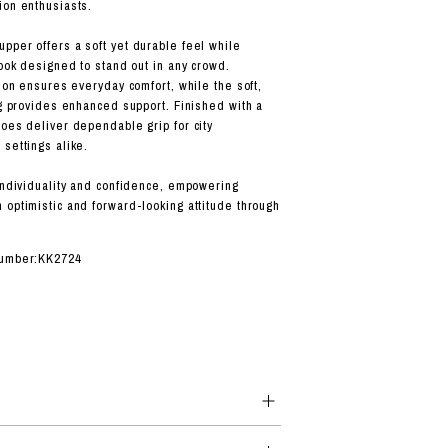
ion enthusiasts.
pper offers a soft yet durable feel while
look designed to stand out in any crowd.
tion ensures everyday comfort, while the soft,
ng provides enhanced support. Finished with a
hoes deliver dependable grip for city
 settings alike.
 individuality and confidence, empowering
 optimistic and forward-looking attitude through
number:KK2724