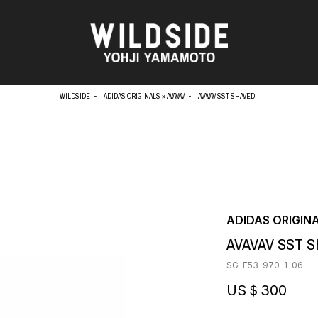
WILDSIDE
ADIDAS ORIGINALS × AVAVAV
AVAVAV SST SHAVED
天野タケル
アウターウェア
Brassai
ニット
O
CA7RIEL & Paco Amoroso
シャツ
CHITO
カットソー
OOD®
五木田 智央
パンツ
ADIDAS ORIGIN
梶芽衣子
スカート
 TEXTILE
AVAVAV SST 
森山大道
ドレス
AME
水の江滝子
シューズ
SG-E53-970-1-06
鈴木 清順
バッグ
TAKAY
ハット
US＄300
内田すずめ
アクセサリー
AN