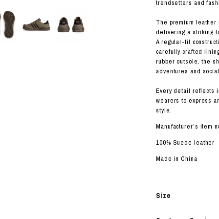
ORHOOD®
trendsetters and fash
STRIES
The premium leather u
delivering a striking 
A regular-fit construc
carefully crafted lini
rubber outsole, the s
adventures and social
Every detail reflects
wearers to express an
style.
Manufacturer’s item 
100% Suede leather
Made in China
Size