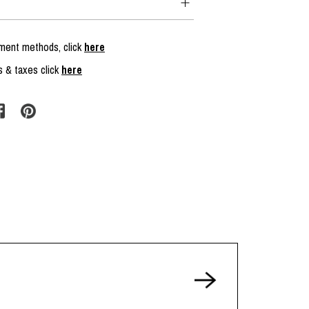
yment methods, click
here
s & taxes click
here