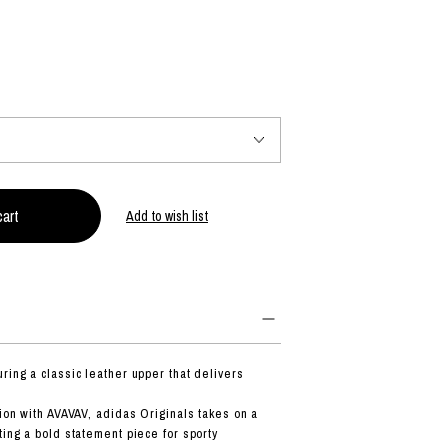
PRODUCT
Fashion
The joy of finding your own partner.
Add to wish list
Shopping Guide
Contact
会社概要
利用規約
特定商取引法に基づく表示
プライバシーポリシー
ring a classic leather upper that delivers
tion with AVAVAV, adidas Originals takes on a
ting a bold statement piece for sporty