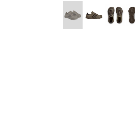
Lee Kung Man
Y-3 NEIGHB
M A S U
Y's for men
M/M (Paris)
YAMANE INDU
Manhattan Portage BLACK LABEL
YDOT
MEDICOM TOY