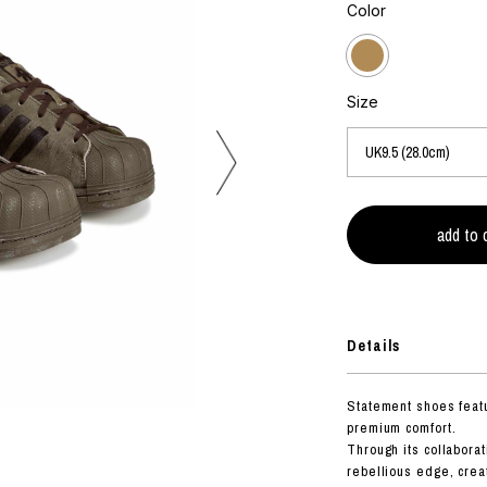
フォトグラフ
Color
ART
シルクスクリーン
ミクストメディア
オブジェ
n Featherbed
ペインティング
Size
インテリア
OKU STUDIO
ブック
xx
ビール黒ラベル
房
G&CO.
Details
BONSAI
A
Statement shoes featu
HJI YAMAMOTO
premium comfort.
A
Through its collabora
rebellious edge, crea