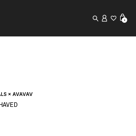
0
New in
Visuals
Store Locator
Editorial
ALS × AVAVAV
SHAVED