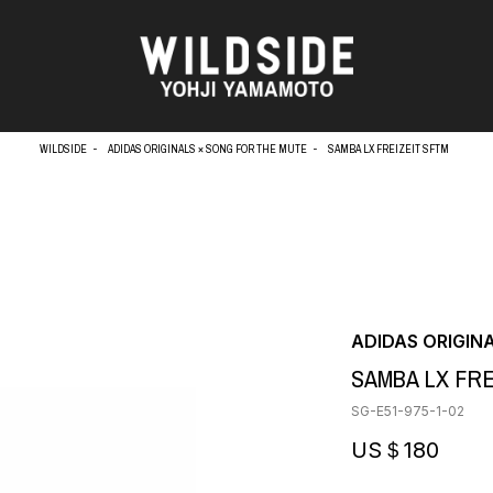
WILDSIDE
ADIDAS ORIGINALS × SONG FOR THE MUTE
SAMBA LX FREIZEIT SFTM
天野タケル
アウターウェア
Brassai
ニット
O
CA7RIEL & Paco Amoroso
シャツ
CHITO
カットソー
OOD®
五木田 智央
パンツ
ADIDAS ORIGIN
梶芽衣子
スカート
 TEXTILE
SAMBA LX FRE
森山大道
ドレス
AME
水の江滝子
シューズ
SG-E51-975-1-02
鈴木 清順
バッグ
TAKAY
ハット
US＄180
内田すずめ
アクセサリー
AN