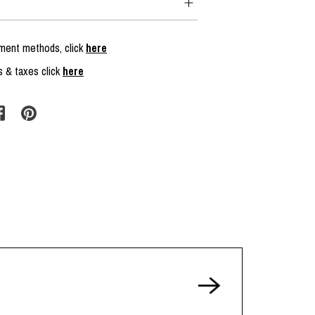
yment methods, click
here
s & taxes click
here