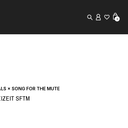
0
New in
Visuals
Store Locator
Editorial
ALS × SONG FOR THE MUTE
IZEIT SFTM