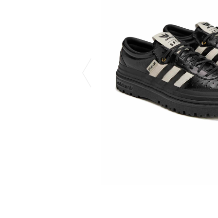
CHIVAS REGAL
PROLETA RE 
COTODAMA
PYRENEX
COW BOOKS
RequaL≡
Dear Stranger
Rocky Mountai
EYEFUNNY OBJECTS
Room No.6
F.C.Real Bristol
RYU GA GOT
GELATO PIQUE
©︎SAINT Mxxxx
God's True Cashmere
Schott
GOOPiMADE
silkmasterSB
HOLLYWOOD RANCH MARKET
SPIEWAK
Hydro Flask®
stein
HYSTERIC GLAMOUR
SUICOKE
IRACEMA
サッポロ生
IZUMONSTER
鈴木盛久工
一澤信三郎帆布
THE H.W.DO
KANGOL
TRADMAN’S 
KidSuper
WACKO MARI
Kié Einzelgänger
Waterfront
KNIT GANG COUNCIL
WILDSIDE YO
Landscape Products
WIND AND SE
LASTMAN
Y-3