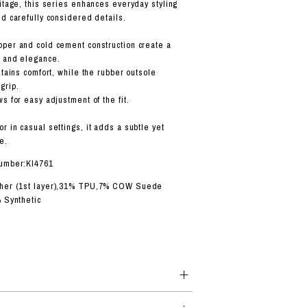
ritage, this series enhances everyday styling
nd carefully considered details.
per and cold cement construction create a
s and elegance.
ntains comfort, while the rubber outsole
grip.
s for easy adjustment of the fit.
 in casual settings, it adds a subtle yet
e.
number:KI4761
ther (1st layer),31% TPU,7% COW Suede
% Synthetic