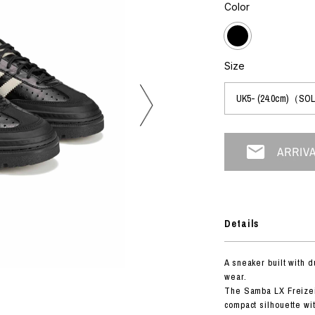
フォトグラフ
Color
ART
シルクスクリーン
ミクストメディア
オブジェ
n Featherbed
ペインティング
Size
インテリア
OKU STUDIO
ブック
xx
ビール黒ラベル
房
G&CO.
Details
BONSAI
A
A sneaker built with d
HJI YAMAMOTO
wear.
A
The Samba LX Freizei
compact silhouette wi