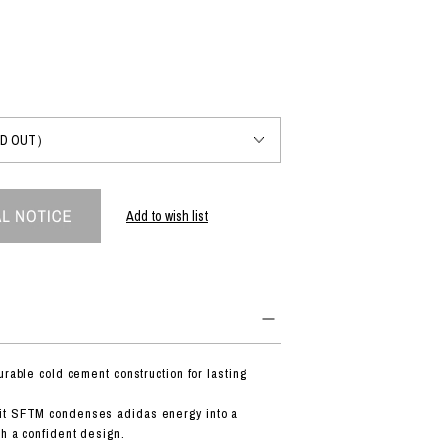
PRODUCT
Fashion
The joy of finding your own partner.
Add to wish list
Shopping Guide
Contact
会社概要
利用規約
特定商取引法に基づく表示
プライバシーポリシー
urable cold cement construction for lasting
t SFTM condenses adidas energy into a
th a confident design.