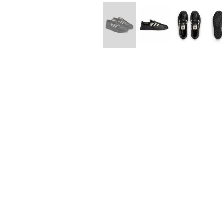
Lee Kung Man
Y-3 NEIGHB
M A S U
Y's for men
M/M (Paris)
YAMANE INDU
Manhattan Portage BLACK LABEL
YDOT
MEDICOM TOY