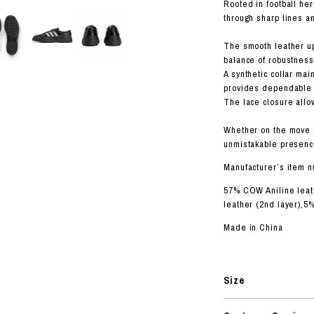
ORHOOD®
Rooted in football he
through sharp lines a
STRIES
The smooth leather up
balance of robustnes
A synthetic collar mai
provides dependable 
The lace closure allow
Whether on the move or
unmistakable presenc
Manufacturer’s item 
57% COW Aniline lea
leather (2nd layer),5
Made in China
Size