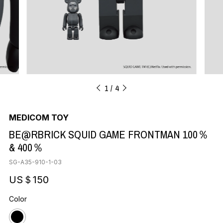
1
4
MEDICOM TOY
BE@RBRICK SQUID GAME FRONTMAN 100％
& 400％
SG-A35-910-1-03
US＄150
Color