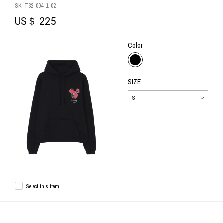
SK-T32-004-1-02
US＄ 225
Color
SIZE
Select this item