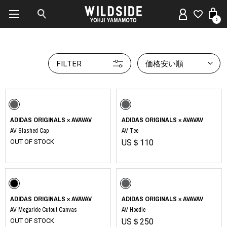
0
FILTER
価格安い順
ADIDAS ORIGINALS × AVAVAV
ADIDAS ORIGINALS × AVAVAV
AV Slashed Cap
AV Tee
OUT OF STOCK
US＄110
ADIDAS ORIGINALS × AVAVAV
ADIDAS ORIGINALS × AVAVAV
AV Megaride Cutout Canvas
AV Hoodie
OUT OF STOCK
US＄250